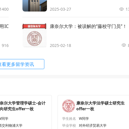
包围
(Cornell) with a Concentration in Healt
 in Business Analytics (MSBA)
1400
2025-03-27
申请条件
顾问解析
1
申请条件
顾问解析
用IC
康奈尔大学：被误解的“藤校守门员”！
emical Engineering
申请条件
顾问解析
916
2025-02-18
il and Environmental Engineering
申请条件
顾问解析
查看更多留学资讯
Biological and Environmental Enginee
申请条件
顾问解析
Biomedical Engineering
申请条件
顾问解析
奈尔大学管理学硕士-会计
康奈尔大学法学硕士研究生
Electrical and Computer Engineering
申请条件
顾问解析
向研究生offer一枚
offer一枚
W同学
学生姓名
W同学
Engineering Physics
申请条件
顾问解析
西交利物浦大学
毕业学校
对外经济贸易大学