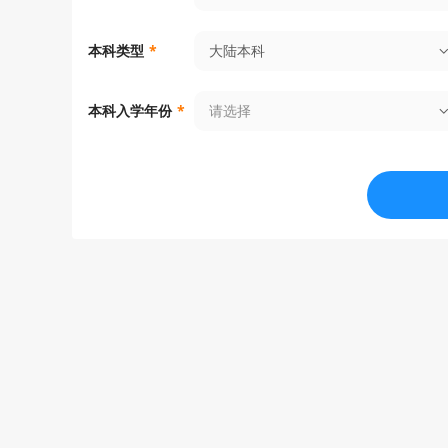
应用物理理学硕士
MS in Ap
大陆本科
本科类型
*
生物环境工程理学硕士
MS in Bi
g
请选择
本科入学年份
*
生物统计学与数据科学硕士
MS in Bio
化学与化学生物学硕士
MS in Ch
设计技术硕士
MS in De
健康信息学硕士
MS in He
卫生政策与经济学硕士
MS in He
连接媒体理学硕士
MS in In
on in Co