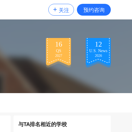
+
预约咨询
关注
16
12
QS
U.S. News
2027
2026
与TA排名相近的学校