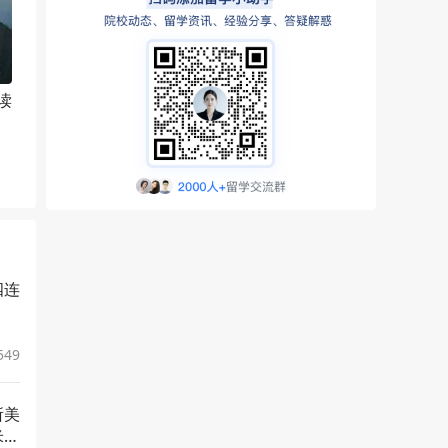
读
四连
549
所美
米地