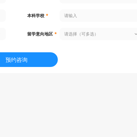
plied Physics
申请条件
顾问解析
本科学校
*
ological and Environmental Engineerin
申请条件
顾问解析
请选择（可多选）
留学意向地区
*
statistics and Data Science
申请条件
顾问解析
预约咨询
emistry & Chemical Biology
申请条件
顾问解析
sign Technology
申请条件
顾问解析
alth Informatics
申请条件
顾问解析
alth Policy and Economics
申请条件
顾问解析
formation Systems with a Concentrati
申请条件
顾问解析
nnective Media