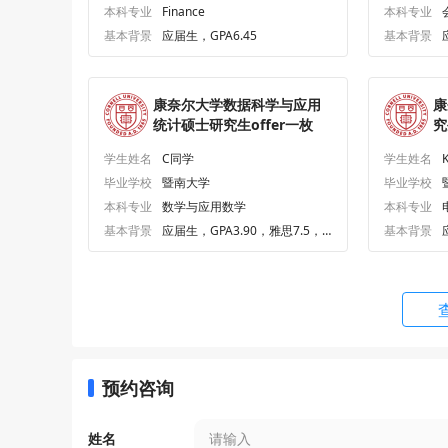
本科专业
Finance
本科专业
机械工程工学硕士
MEng in 
基本背景
应届生，GPA6.45
基本背景
运筹学与信息工程工学硕士（Tec
MEng in 
康奈尔大学数据科学与应用
康
h）
Engineer
统计硕士研究生offer一枚
究
系统工程工学硕士
MEng in 
学生姓名
C同学
学生姓名
毕业学校
暨南大学
毕业学校
全球发展硕士
MPS in G
本科专业
数学与应用数学
本科专业
基本背景
应届生，GPA3.90，雅思7.5，G
基本背景
RE321.0
管理学硕士-会计方向
MPS in M
on
化学工程理学硕士
MS Chemi
土木与环境工程理学硕士
MS Civil
预约咨询
应用经济与管理理学硕士
MS in A
姓名