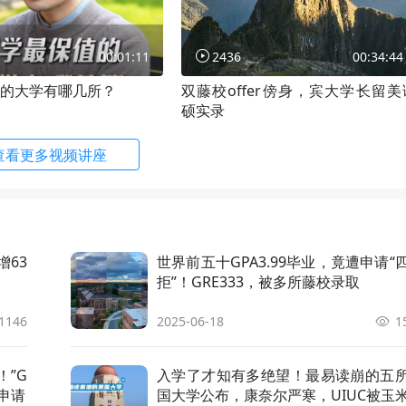
sian Studies
申请条件
顾问解析
00:01:11
2436
00:34:44
 Materials Science and Engineering
申请条件
顾问解析
的大学有哪几所？
双藤校offer傍身，宾大学长留美
硕实录
n Engineering Management
申请条件
顾问解析
查看更多视频讲座
f Engineering in Data Science & Decisi
申请条件
顾问解析
ics (Cornell Tech)
f Industrial and Labor Relations
申请条件
顾问解析
增63
世界前五十GPA3.99毕业，竟遭申请“
拒”！GRE333，被多所藤校录取
f Professional Studies (MPS) in Inform
申请条件
顾问解析
ience
1146
2025-06-18
1
f Regional Planning
申请条件
顾问解析
！”G
入学了才知有多绝望！最易读崩的五
f Science in Applied Information Scien
申请条件
顾问解析
申请
国大学公布，康奈尔严寒，UIUC被玉
nion) & Master of Science Information