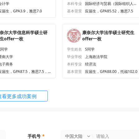
会计学
本科专业
国际经济与贸易（国际组织人才
培养基地班-与法学双学士学
Mechanical Engineering
申请条件
顾问解析
应届生，GPA3.9，雅思7.0
基本背景
应届生，GPA85.52，雅思7.5
位）
Operations Research and Information
申请条件
顾问解析
奈尔大学信息科学硕士研
康奈尔大学法学硕士研究生
ing (Tech)
生offer一枚
offer一枚
Systems Engineering
申请条件
顾问解析
K同学
学生姓名
S同学
暨南大学
毕业学校
上海政法学院
lobal Development
申请条件
顾问解析
电子商务
本科专业
经济法
应届生，GPA87.5，雅思7.5，G
基本背景
应届生，GPA88.00，托福102.0
RE320.0
anagement – Accounting Specializati
申请条件
顾问解析
查看更多成功案例
cal Engineering
申请条件
顾问解析
 and Environmental Engineering
申请条件
顾问解析
pplied Economics and Management
申请条件
顾问解析
中国大陆
手机号
*