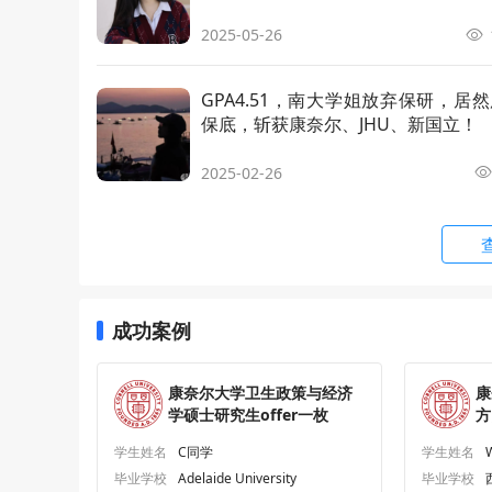
Systems 
商业分析硕士
2025-05-26
Master’s
h Tech
工商管理硕士
MBA
GPA4.51，南大学姐放弃保研，居然
保底，斩获康奈尔、JHU、新国立！
化学工程工学硕士
MEng Ch
2025-02-26
土木与环境工程工学硕士
MEng Civ
生物环境工程工学硕士
MEng in 
ring
成功案例
生物医学工程工学硕士
MEng in 
康奈尔大学卫生政策与经济
康
电气与计算机工程硕士
MEng in 
学硕士研究生offer一枚
方
(TECH)
学生姓名
C同学
学生姓名
工程物理硕士
MEng in 
毕业学校
Adelaide University
毕业学校