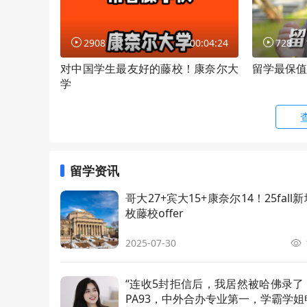
东亚研究文学硕士
M.A. in A
2908
00:04:24
728
材料科学与工程工学硕士
M.Eng in
对中国学生最友好的藤校！康奈尔大
留学最保值
学
工程管理工学硕士
M.Eng. i
数据科学与决策分析工程硕士（Cor
Master o
nell Tech）
on Analyt
留学资讯
工业和劳动关系硕士
Master o
哥大27+宾大15+康奈尔14！25fall新
枚藤校offer
信息科学硕士
Master o
ation Sc
2025-07-30
区域规划硕士
Master o
“连收5封拒信后，我居然被哈佛录了
健康科技理学硕士
Master o
PA93，中外合办专业第一，学霸学姐
ce (Tech