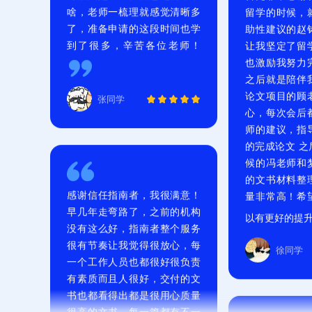
首先非常感谢
张同学
留学的时候，
助性建议的赵
让我坚定了留
也激励我努力完
之后就是陪伴
感谢信任指南者，我很满意！
论文项目的顾
早几年走弯路了，之前的机构
心，每次会后
没有这么好，指南者整个服务
师的建议，指
很有节奏让我觉得很放心，每
的完成论文 之
一个工作人员也都很好很负责
候的冯老师和
有素质而且人很好，交付的文
的文书材料整
书也都看得出都是很用心质量
量非常高！希
很高的文书，每一篇都有不一
以有更好的提
样的地方，能感受到对我的深
度了解。总之真的还是蛮专业
徐同学
的不管软件还是硬件给我的体