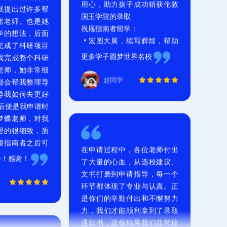
更多学子圆梦世界名校
在我一开始咨询
赵同学
就提出过许多帮
铭老师。也是她
学的想法，后面
成了科研项目 
我完成整个科研
老师，她非常细
在申请过程中，各位老师付出
都会帮我整理导
了大量的心血，从选校建议、
导我如何去更好
文书打磨到申请指导，每一个
后便是我申请时
环节都体现了专业与认真。正
梦蝶老师，对我
是你们的辛勤付出和不懈努力
理的很细致，质
力，我们才能顺利拿到了录取
望指南者之后可
通知书，这份结果我们非常珍
视。贵机构的专业服务和对学
升！感谢！
生的关心，我们始终铭记在
心。衷心祝愿贵机构事业蒸蒸