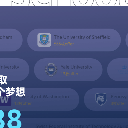
陈同学
The University of Sheffield
University 
我觉得挺幸福，选了咱们机
565枚offer
1128枚offer
构，晚上发信息秒回，一直在
积极的帮助组织材料，太谢谢
了！很有耐心也非常懂我们需
Yale University
Columbia Universit
求。
15枚offer
113枚offer
取
陈同学
个梦想
hington
Pennsylvania State University
3枚offer
38
感谢刘老师为我们组建了这么
 Federal Institute of Technology Zurich
S