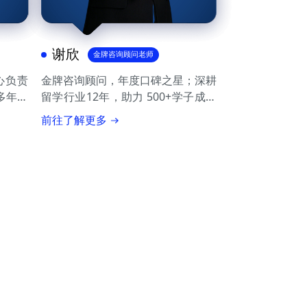
张同学
谢欣
金牌咨询顾问老师
心负责
金牌咨询顾问，年度口碑之星；深耕
有多年跨
留学行业12年，助力 500+学子成功
擅长职
斩获世界TOP50录取；善于定制差
老师们在帮忙申请学校的过程
前往了解更多
方向制
异化申请策略，精准选校 & 背景提
中尽心尽责，提供了细致入微
员拿到
升；凭借专业与真诚赢得学生和家长
的个性化服务，同时也提供了
岗位。
的深厚信赖与广泛好评。并提供透
全面的规划和指导，很满意老
为终身
明、高效、有温度的全流程服务，助
师们的工作！
力学员迈入理想梦校。
黄同学