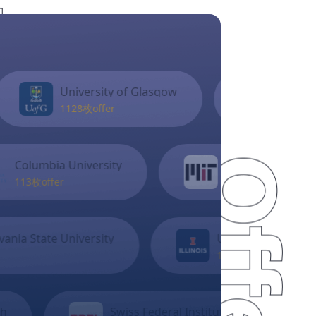
多么幸运，我们选择了指南
者，专业的规划，精准的定
位，高质高效的服务，规范及
时的指导，成为顺利获取梦校
offer最有力的保障。多么幸
运，这段征程，是孩子的成长
of Glasgow
University of Birmingham
之旅，亦是我们为人父母的修
745枚offer
行之路，所有的规划与坚守、
陪伴与包容，都化作人生路上
最好的礼物，激励孩子向光而
y
Massachusetts Institute of Technology
行，勇敢追梦！
1枚offer
杨同学
University of Illinois at Urbana-Champaign
115枚offer
回首申请之路，感恩有您：

wiss Federal Institute of Technology in Lausa