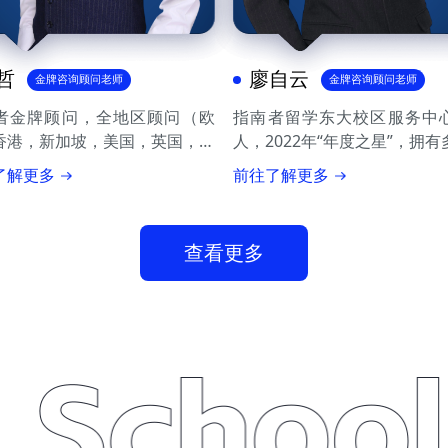
样的地方，能感受到对我的深
度了解。总之真的还是蛮专业
的不管软件还是硬件给我的体
哲
廖自云
金牌咨询顾问老师
金牌咨询顾问老师
验都很不错。
者金牌顾问，全地区顾问（欧
指南者留学东大校区服务中
香港，新加坡，美国，英国，加
人，2022年“年度之星”，拥
王同学
，澳洲），华南理工大学校区负
国集团工作和海外生活经历。
了解更多
前往了解更多
，多次带学生斩获耶鲁，斯坦
业发展规划，根据学员的发展
剑桥，NUS等世界顶级名校录
定申请方案，已帮助数百名学
有创业经历，认知高，熟知各种
理想offer并走向心仪的工作
查看更多
领域及职业前景，熟知各专业信
为热爱奔赴，将留学工作定位
我觉得很专业，很棒，我很喜
挖掘学生亮点，通过科学的申请
事业
欢我的所有老师，我希望自己
和规划，带领学生逆袭或跨申成
能在各位专业又负责任的老师
年斩获1800+offer，入司年平
这里有所收获，拿到香港的
例量最多。
offer,谢谢各位专业的老师，谢
谢指南者所有的老师。