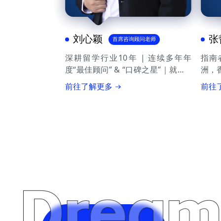
刘心颖
张
首席咨询顾问老师
深耕留学行业10年 | 连续多年年
指南
度“最佳顾问” & “口碑之星”｜就业&
洲，
升学双轨驱动，只做有结果的留学申
拿大
前往了解更多
前往
请规划 | 南大校区负责人
责人
福，
取，
行业
息，
方案
功，7
均案