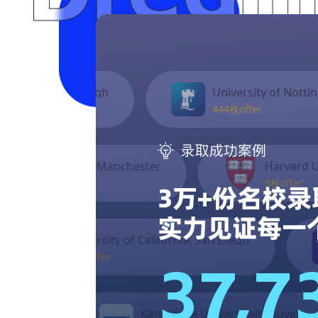
University of Nottingham
444枚offer
nchester
Harvard University
3枚offer
3万+份名校录
实力见证每一
 California, San Diego
University of Was
13枚offer
37,7
Katholieke Universiteit Leuven
Swiss