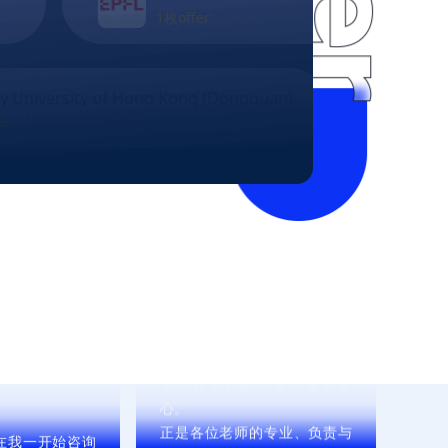
 • 感谢咨询老师 —— 当初耐心
枚offer
分析孩子背景，精准定位KCL
等冲刺院校，让梦想有了清晰
的方向；

 Kong (Dongguan)
The Chinese University
 • 感谢文书老师 —— 字斟句酌
497枚offer
挖掘亮点，将孩子的经历打磨
的精彩；

 • 感谢申请老师 —— 把控每一
个时间节点，细致入微确保材
料完美递交；

 • 感谢行前老师 —— 签证指
书老师都很负责
导、后续住宿安排、行前清
感谢老师们一路
单，让远行的准备温暖而安
心。

。
正是各位老师的专业、负责与
用心，助力孩子成功斩获伦敦
国王学院的录取

祝愿指南者留学：

 • 宏图大展，续写辉煌，帮助