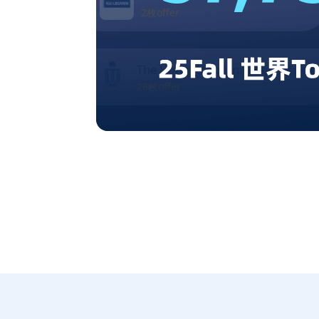
2枚offer
3枚off
The Hong Kong University of Science and Technology (
28枚offer