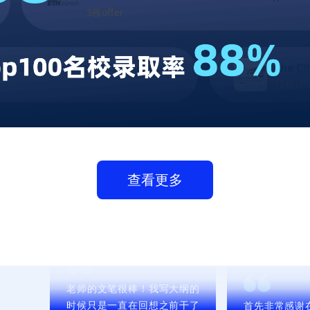
好的一个团队，感谢曹老师耐
er
1
心细致的回复，感谢林老师在
时间紧的情况下写出了高质量
的文书。我们圆满完成了26fall
Guangzhou)
The City University of Hong
最后收官申请。港大的法学也
72枚offer
是对宝贝4年努力学习的回馈，
辛苦各位！
易家长
查看更多
申请老师和文
任，很专业。
的付出与支持
老师的文笔很棒！我写大纲的
时候只是一直在回想之前干了
杨同学
啥，老师一梳理就感觉清晰多
了，准备申请的这段时间也学
到了很多，辛苦各位老师！