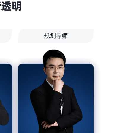
晰透明
规划导师
在申请过程中，各位老师付出
了大量的心血，从选校建议、
文书打磨到申请指导，每一个
环节都体现了专业与认真。正
是你们的辛勤付出和不懈努力
力，我们才能顺利拿到了录取
通知书，这份结果我们非常珍
视。贵机构的专业服务和对学
生的关心，我们始终铭记在
心。衷心祝愿贵机构事业蒸蒸
日上，帮助更多学子圆梦!