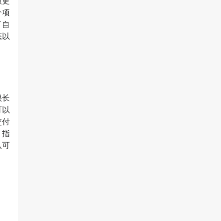
做更
个项
了自
态以
很长
可以
交付
。指
认可