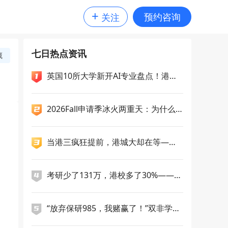
+
预约咨询
关注
七日热点资讯
藏
英国10所大学新开AI专业盘点！港科
广一次性新增5个授课型硕士，央国企
偏爱哪几类留学专业？
2026Fall申请季冰火两重天：为什么
你选的"洼地"一夜变成高地？
当港三疯狂提前，港城大却在等——2
7Fall申请逻辑正在分化
考研少了131万，港校多了30%——27
Fall的生源版图正在重写
“放弃保研985，我赌赢了！”双非学
姐，九战雅思，终斩获南洋理工双录