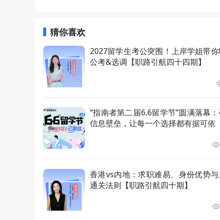
猜你喜欢
2027留学生考公突围！上岸学姐带
公考&选调【职路引航四十四期】
“指南者第二届6.6留学节”圆满落幕
信息壁垒，让每一个选择都有据可依
香港vs内地：求职难易、身份优势与
通关法则【职路引航四十期】