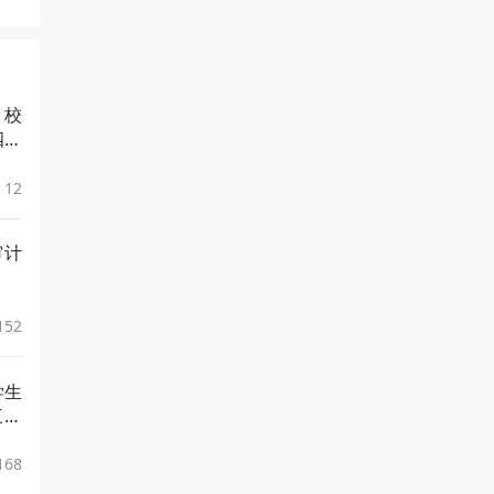
 校
四十
12
审计
152
学生
三十
168