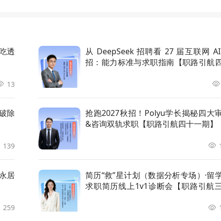
你吃透
从 DeepSeek 招聘看 27 届互联网 AI
招：能力标准与求职指南【职路引航
二期】
13
：破除
抢跑2027秋招！Polyu学长揭秘四大
&咨询双轨求职【职路引航四十一期】
139
永居
简历“救”星计划（数据分析专场）·留
求职简历线上1v1诊断会【职路引航
九期】
259