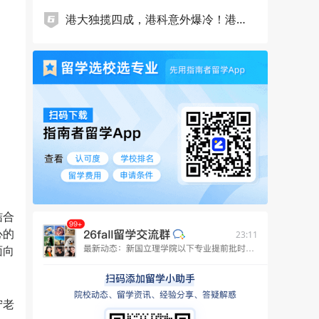
取！
港大独揽四成，港科意外爆冷！港新
提前批申请数据出炉，谁在抢跑，谁
在掉队……
结合
心的
23:11
面向
宁老