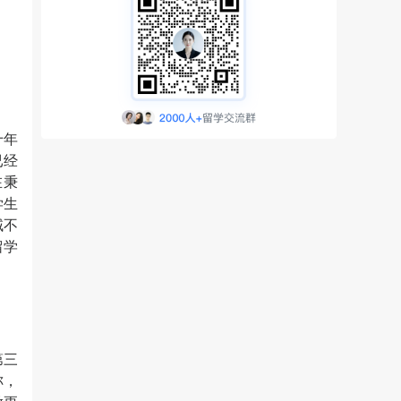
十年
已经
在秉
学生
域不
留学
第三
称，