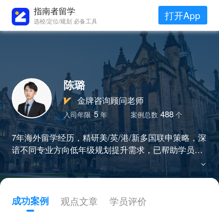
指南者留学
打开App
选校/定位/规划 必备工具
陈璐
金牌咨询顾问老师
5
488
入司年限
年
案例总数
个
7年海外留学经历，精研美/英/港/新多国联申策略，深
谙不同专业方向低年级规划提升需求，已帮助学员收
获耶鲁、哥大等藤校及剑桥、IC、LSE等QS50强校的
录取，成功孵化双非逆袭宾大、跨专业攻占帝国理工
等经典案例。
成功案例
观点文章
学员评价