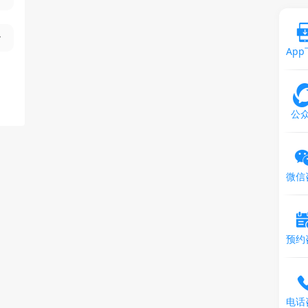
Ap
公
微信
预约
电话