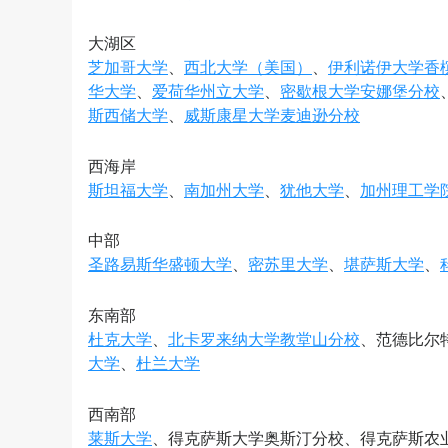
大湖区
芝加哥大学
、
西北大学（美国）
、
伊利诺伊大学香
华大学
、
爱荷华州立大学
、
密歇根大学安娜堡分校
斯西储大学
、
威斯康星大学麦迪逊分校
西海岸
斯坦福大学
、
南加州大学
、
犹他大学
、
加州理工学
中部
圣路易斯华盛顿大学
、
密苏里大学
、
堪萨斯大学
、
东南部
杜克大学
、
北卡罗来纳大学教堂山分校
、范德比尔
大学
、
杜兰大学
西南部
莱斯大学
、得克萨斯大学奥斯汀分校、得克萨斯农