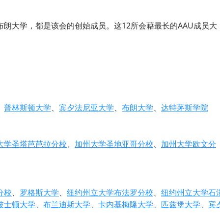
朗大学，都是该会的创始成员。这12所会藉最长的AAU成员大
、
普林斯顿大学
、
宾夕法尼亚大学
、
布朗大学
、
达特茅斯学院
大学圣塔芭芭拉分校
、
加州大学圣地亚哥分校
、
加州大学欧文分
分校
、
罗格斯大学
、
纽约州立大学布法罗分校
、
纽约州立大学石
波士顿大学
、
布兰迪斯大学
、
卡内基梅隆大学
、
匹兹堡大学
、
宾