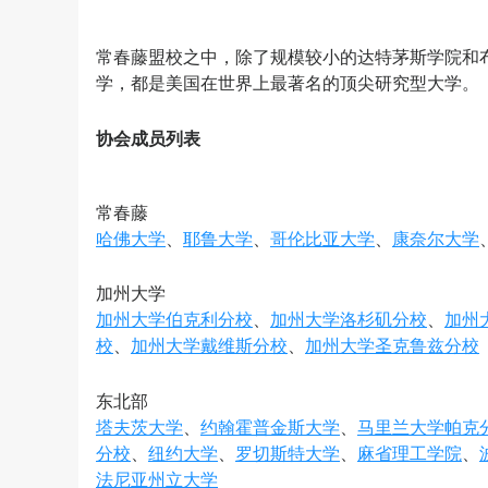
常春藤盟校之中，除了规模较小的达特茅斯学院和布
学，都是美国在世界上最著名的顶尖研究型大学。
协会成员列表
常春藤
哈佛大学
、
耶鲁大学
、
哥伦比亚大学
、
康奈尔大学
加州大学
加州大学伯克利分校
、
加州大学洛杉矶分校
、
加州
校
、
加州大学戴维斯分校
、
加州大学圣克鲁兹分校
东北部
塔夫茨大学
、
约翰霍普金斯大学
、
马里兰大学帕克
分校
、
纽约大学
、
罗切斯特大学
、
麻省理工学院
、
法尼亚州立大学