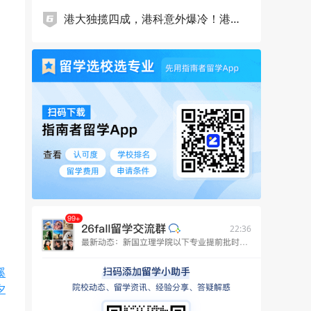
取！
港大独揽四成，港科意外爆冷！港新
提前批申请数据出炉，谁在抢跑，谁
在掉队……
22:36
溪
夕