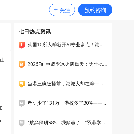
+
预约咨询
关注
七日热点资讯
英国10所大学新开AI专业盘点！港科
广一次性新增5个授课型硕士，央国企
偏爱哪几类留学专业？
个由
2026Fall申请季冰火两重天：为什么
你选的"洼地"一夜变成高地？
当港三疯狂提前，港城大却在等——2
7Fall申请逻辑正在分化
考研少了131万，港校多了30%——27
在
Fall的生源版图正在重写
界
“放弃保研985，我赌赢了！”双非学
姐，九战雅思，终斩获南洋理工双录