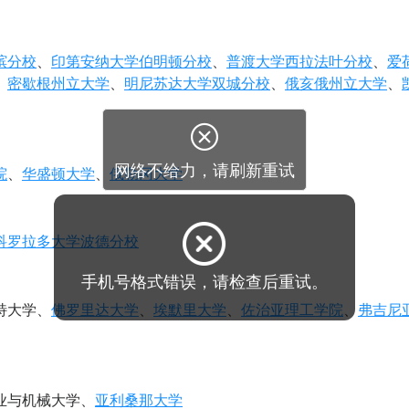
槟分校
、
印第安纳大学伯明顿分校
、
普渡大学西拉法叶分校
、
爱
、
密歇根州立大学
、
明尼苏达大学双城分校
、
俄亥俄州立大学
、

网络不给力，请刷新重试
院
、
华盛顿大学
、
俄勒冈大学
科罗拉多大学波德分校
手机号格式错误，请检查后重试。
特大学、
佛罗里达大学
、
埃默里大学
、
佐治亚理工学院
、
弗吉尼
业与机械大学、
亚利桑那大学