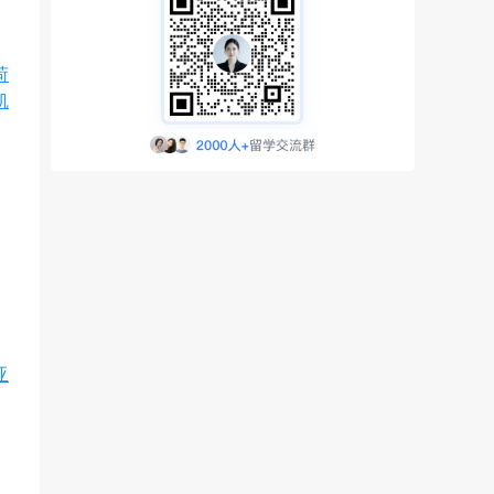
荷
凯
亚