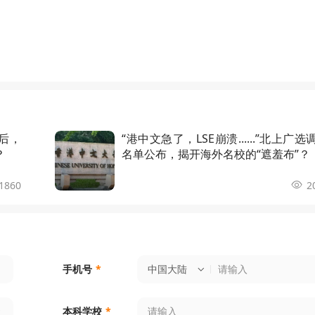
后，
“港中文急了，LSE崩溃......”北上广选
？
名单公布，揭开海外名校的“遮羞布”？
1860
2
中国大陆
手机号
*
本科学校
*