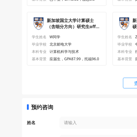
公司与金融服务法法学硕士
LLM (Cor
新加坡国立大学计算硕士
新
文学研究文学硕士
MA Liter
（含细分方向）研究生offer
硕
一枚
学生姓名
W同学
学生姓名
国际商法法学硕士
LLM (Int
毕业学校
北京邮电大学
毕业学校
本科专业
计算机科学与技术
本科专业
文化艺术创新创业管理文学硕士
MA Arts 
基本背景
应届生，GPA87.99，托福96.0
基本背景
城市规划硕士
Master o
食品科学与人类营养学理学硕士
MSc Food
预约咨询
生物技术理学硕士
MSc Bio
姓名
技术物理学理学硕士
MSc Phys