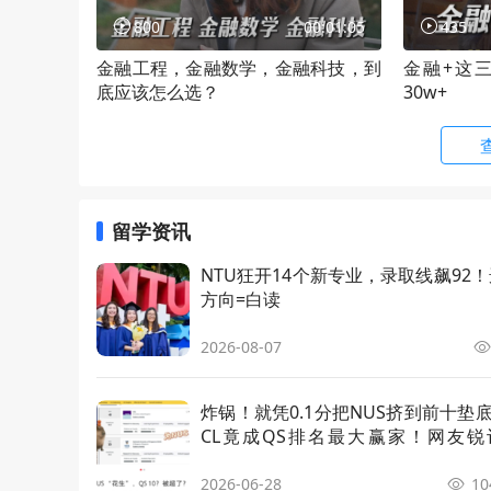
土木工程理学硕士
MSc Civi
800
00:01:05
435
金融工程，金融数学，金融科技，到
金融+这
机械工程理学硕士
MSc Mech
底应该怎么选？
30w+
安全、健康与环境技术理学硕士
MSc Safe
ogy
化学科学理学硕士
MSc Chem
留学资讯
环境工程理学硕士
MSc Envi
NTU狂开14个新专业，录取线飙92
方向=白读
智能产业与数字化转型理学硕士
MSc Smar
on
2026-08-07
传播学硕士
Master 
炸锅！就凭0.1分把NUS挤到前十垫
CL竟成QS排名最大赢家！网友锐
材料科学与工程理学硕士
MSc Mate
俩“水硕之王”谁也别笑话谁……
2026-06-28
10