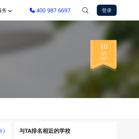
400 987 6697
服务
登录
10
QS
2027
与TA排名相近的学校
册