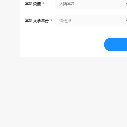
大陆本科
本科类型
*
数码金融科技理学硕士
MSc Digi
人力资本管理与分析理学硕士
MSc Hum
请选择
本科入学年份
*
s
项目管理理学硕士
MSc Pro
房地产理学硕士
MSc Real
城市设计文学硕士
MA Urba
生物多样性保护与可持续发展理学硕
MSc Biod
士
ty
知识产权与技术法法学硕士
LLM (Int
亚洲与全球历史文学硕士
MA Asian