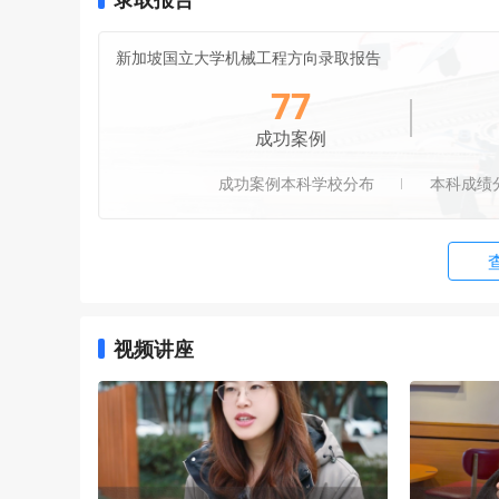
人工智能系统科技硕士
Master of
ystems
新加坡国立大学机械工程方向录取报告
管理学理学硕士
MSc Ma
77
成功案例
市场营销分析与洞察理学硕士
MSc Mark
成功案例本科学校分布
本科成绩
会计与财务分析理学硕士
MSc Acco
商业分析理学硕士
MSc Busi
计算硕士（通识方向）
Master o
视频讲座
工业与系统工程理学硕士
MSc Indu
供应链管理理学硕士
MSc Sup