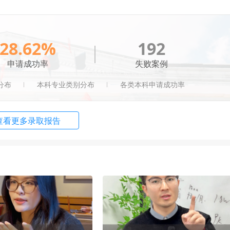
 Technology in Artificial Intelligence S
申请条件
顾问解析
nagement
申请条件
顾问解析
28.62%
192
申请成功率
失败案例
eting Analytics and Insights
申请条件
顾问解析
分布
本科专业类别分布
各类本科申请成功率
unting and Financial Analytics
申请条件
顾问解析
查看更多录取报告
ness Analytics
申请条件
顾问解析
f Computing (General Track)
申请条件
顾问解析
strial & Systems Engineering
申请条件
顾问解析
ply Chain Management
申请条件
顾问解析