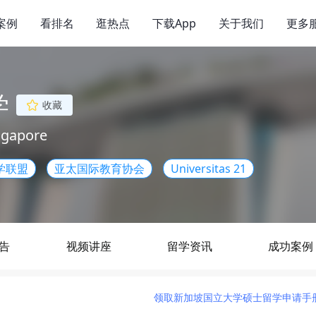
案例
看排名
逛热点
下载App
关于我们
更多
学
收藏
ingapore
学联盟
亚太国际教育协会
Universitas 21
告
视频讲座
留学资讯
成功案例
领取新加坡国立大学硕士留学申请手