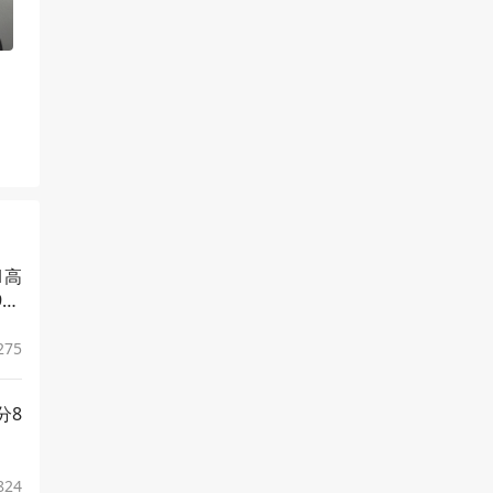
1高
85
275
分8
824