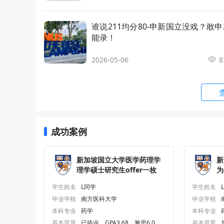
应用地理信息系统理学硕士
MSc Appl
谁说211均分80-申新国立没戏？敢
数学理学硕士
MSc Mat
能录！
2026-05-06
8
软件工程科技硕士
Master o
化学工程理学硕士
MSc Chem
英语语言与语言学文学硕士
MA Engli
成功案例
技术与创新管理理学硕士
MSc Mana
on
新加坡国立大学医学药理学
新
理学硕士研究生offer一枚
为
海事技术与管理理学硕士
MSc Mar
生
学生姓名
L同学
学生姓名
毕业学校
南方医科大学
毕业学校
可持续与绿色金融理学硕士
MSc Sust
本科专业
药学
本科专业
基本背景
已毕业，GPA3.68，雅思6.0
基本背景