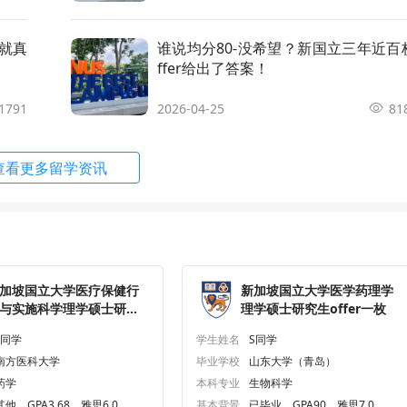
ied Geographic Information Systems
申请条件
顾问解析
申就真
谁说均分80-没希望？新国立三年近百
hematics
申请条件
顾问解析
ffer给出了答案！
1791
2026-04-25
81
f Technology in Software Engineering
申请条件
顾问解析
查看更多留学资讯
ical Engineering
申请条件
顾问解析
sh Language and Linguistics
申请条件
顾问解析
gement of Technology and Innovati
申请条件
顾问解析
加坡国立大学医疗保健行
新加坡国立大学医学药理学
与实施科学理学硕士研究
理学硕士研究生offer一枚
itime Technology and Management
申请条件
顾问解析
offer一枚
L同学
学生姓名
S同学
南方医科大学
毕业学校
山东大学（青岛）
ainable and Green Finance
申请条件
顾问解析
药学
本科专业
生物科学
其他，GPA3.68，雅思6.0
基本背景
已毕业，GPA90，雅思7.0、六