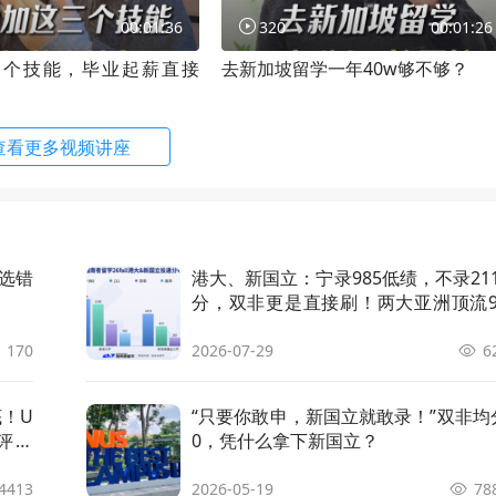
l Engineering
申请条件
顾问解析
00:01:36
320
00:01:26
三个技能，毕业起薪直接
去新加坡留学一年40w够不够？
anical Engineering
申请条件
顾问解析
ty, Health and Environmental Technol
申请条件
顾问解析
查看更多视频讲座
ical Sciences
申请条件
顾问解析
ronmental Engineering
申请条件
顾问解析
！选错
港大、新国立：宁录985低绩，不录21
分，双非更是直接刷！两大亚洲顶流9
录取潜规则曝光......
t Industries and Digital Transformati
申请条件
顾问解析
170
2026-07-29
6
of Communication
申请条件
顾问解析
底！U
“只要你敢申，新国立就敢录！”双非均
评：
0，凭什么拿下新国立？
rials Science & Engineering
申请条件
顾问解析
4413
2026-05-19
78