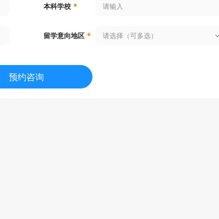
本科学校
*
tal Financial Technology
申请条件
顾问解析
an Capital Management and Analytic
申请条件
顾问解析
请选择（可多选）
留学意向地区
*
ject Management
申请条件
顾问解析
预约咨询
 Estate
申请条件
顾问解析
n Design
申请条件
顾问解析
iversity Conservation and Sustainabili
申请条件
顾问解析
ellectual Property & Technology Law)
申请条件
顾问解析
 and Global History
申请条件
顾问解析