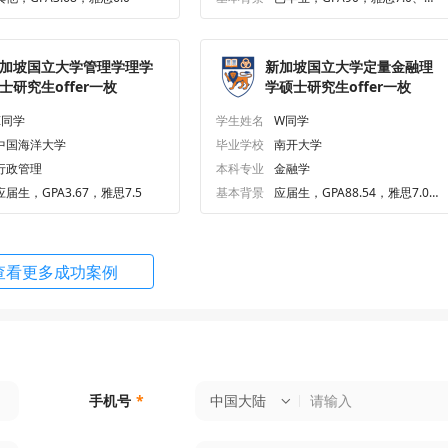
级538.0
porate & Financial Services Law)
申请条件
顾问解析
加坡国立大学管理学理学
新加坡国立大学定量金融理
ary Studies
申请条件
顾问解析
士研究生offer一枚
学硕士研究生offer一枚
Z同学
学生姓名
W同学
ernational Business Law)
申请条件
顾问解析
中国海洋大学
毕业学校
南开大学
行政管理
本科专业
金融学
and Cultural Entrepreneurship
申请条件
顾问解析
应届生，GPA3.67，雅思7.5
基本背景
应届生，GPA88.54，雅思7.0、
六级538.0
f Urban Planning
申请条件
顾问解析
查看更多成功案例
 Science and Human Nutrition
申请条件
顾问解析
technology
申请条件
顾问解析
中国大陆
手机号
*
ics for Technology
申请条件
顾问解析