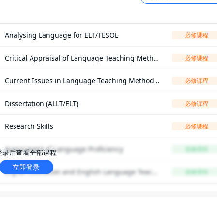
Analysing Language for ELT/TESOL
必修课程
Critical Appraisal of Language Teaching Metho
必修课程
dologies
Current Issues in Language Teaching Methodol
必修课程
ogy
Dissertation (ALLT/ELT)
必修课程
Research Skills
必修课程
Assessment of Language Proficiency
选修课程
登录后查看全部课程
立即登录
Digital Education and English Language Teachi
选修课程
ng