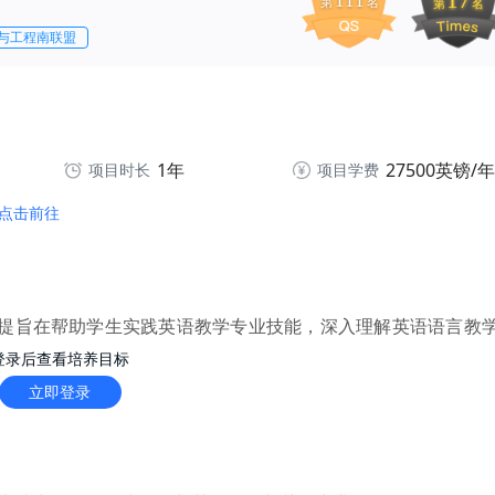
17
111
第
名
第
名
与工程南联盟
1年
27500英镑/年
项目时长
项目学费
点击前往
提旨在帮助学生实践英语教学专业技能，深入理解英语语言教
。
登录后查看培养目标
立即登录