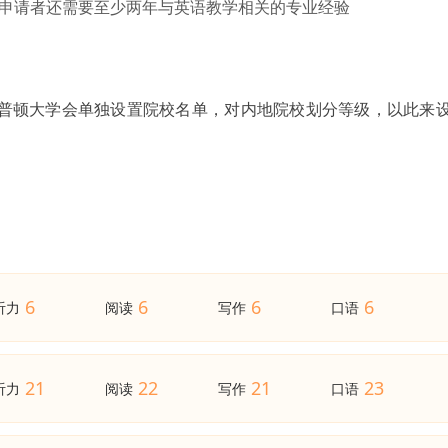
。申请者还需要至少两年与英语教学相关的专业经验
安普顿大学会单独设置院校名单，对内地院校划分等级，以此来
6
6
6
6
听力
阅读
写作
口语
21
22
21
23
听力
阅读
写作
口语