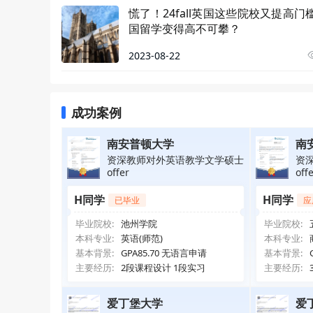
慌了！24fall英国这些院校又提高门
国留学变得高不可攀？
2023-08-22
成功案例
南安普顿大学
南
资深教师对外英语教学文学硕士
资
offer
off
H同学
H同学
已毕业
应
毕业院校:
池州学院
毕业院校:
本科专业:
英语(师范)
本科专业:
基本背景:
GPA85.70 无语言申请
基本背景:
主要经历:
2段课程设计 1段实习
主要经历:
爱丁堡大学
爱