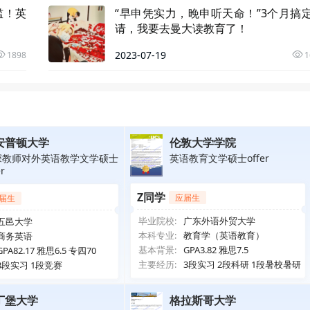
槛！英
“早申凭实力，晚申听天命！”3个月搞
请，我要去曼大读教育了！
2023-07-19
1898
1
安普顿大学
伦敦大学学院
深教师对外英语教学文学硕士
英语教育文学硕士offer
er
Z同学
应届生
届生
毕业院校:
广东外语外贸大学
五邑大学
本科专业:
教育学（英语教育）
商务英语
基本背景:
GPA3.82 雅思7.5
GPA82.17 雅思6.5 专四70
主要经历:
3段实习 2段科研 1段暑校暑研
3段实习 1段竞赛
丁堡大学
格拉斯哥大学