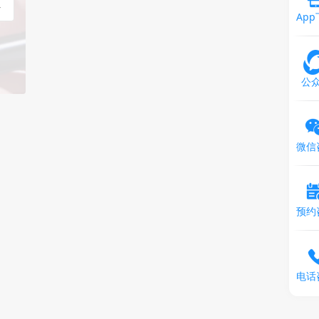
Ap
公
微信
预约
电话