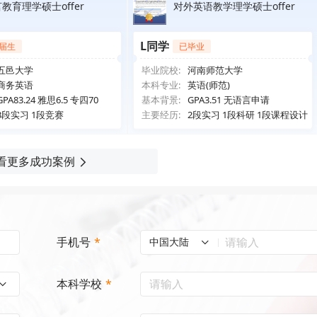
教育理学硕士offer
对外英语教学理学硕士offer
L同学
届生
已毕业
五邑大学
毕业院校:
河南师范大学
商务英语
本科专业:
英语(师范)
GPA83.24 雅思6.5 专四70
基本背景:
GPA3.51 无语言申请
3段实习 1段竞赛
主要经历:
2段实习 1段科研 1段课程设计
看更多成功案例
手机号
*
中国大陆
本科学校
*