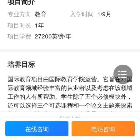
项目简介
专业方向
教育
入学时间
1/9月
项目时长
1年
项目学费
27200英镑/年
培养目标
国际教育项目由国际教育学院运营。它旨在对国
际教育领域经验丰富的从业者以及考虑在该领域
工作的人有所帮助。学生除了五个必修模块外，
还可以选择三个可选课程和一个论文主题来探索
兴趣，同时与来自不同国籍和背景的学生互动，
展开全部
并加入国际教育学院的从业者和学者社区。这些
在线咨询
电话咨询
课程由来自大学不同部门的跨学科团队教授，以
提供来自一系列学术和实践背景的意见。研究领