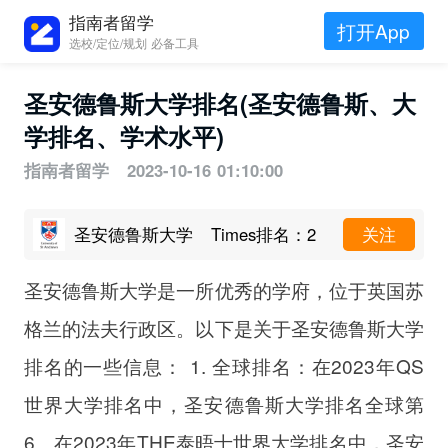
指南者留学
打开App
选校/定位/规划 必备工具
圣安德鲁斯大学排名(圣安德鲁斯、大
学排名、学术水平)
指南者留学 2023-10-16 01:10:00
圣安德鲁斯大学
Times排名：2
关注
圣安德鲁斯大学是一所优秀的学府，位于英国苏
格兰的法夫行政区。以下是关于圣安德鲁斯大学
排名的一些信息： 1. 全球排名：在2023年QS
世界大学排名中，圣安德鲁斯大学排名全球第
6。在2023年THE泰晤士世界大学排名中，圣安