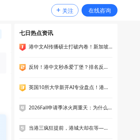
+
在线咨询
关注
七日热点资讯
港中文AI传播硕士打破内卷！新加坡
公立大学扩招15%，QS认证曼大就业
力比肩G5?
反转！港中文秒杀爱丁堡？排名反超1
7位，录取率惨遭吊打！27Fall这局你
押谁？
英国10所大学新开AI专业盘点！港科
广一次性新增5个授课型硕士，央国企
偏爱哪几类留学专业？
2026Fall申请季冰火两重天：为什么
你选的"洼地"一夜变成高地？
当港三疯狂提前，港城大却在等——2
7Fall申请逻辑正在分化