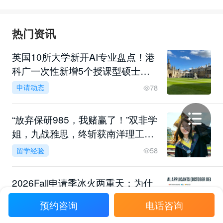
热门资讯
英国10所大学新开AI专业盘点！港
科广一次性新增5个授课型硕士，
央国企偏爱哪几类留学专业？
申请动态
78
“放弃保研985，我赌赢了！”双非学
姐，九战雅思，终斩获南洋理工双
录取！
留学经验
58
2026Fall申请季冰火两重天：为什
么你选的"洼地"一夜变成高地？
预约咨询
电话咨询
申请解析
57