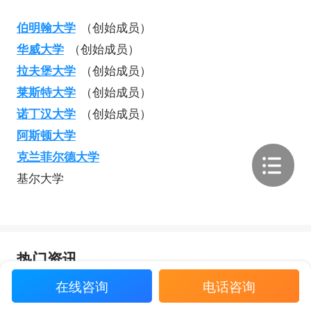
伯明翰大学
（创始成员）
华威大学
（创始成员）
拉夫堡大学
（创始成员）
莱斯特大学
（创始成员）
诺丁汉大学
（创始成员）
阿斯顿大学
克兰菲尔德大学
基尔大学
热门资讯
在线咨询
电话咨询
“放弃保研985，我赌赢了！”双非学
姐，九战雅思，终斩获南洋理工双