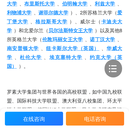
大学
、
布里斯托大学
、
伯明翰大学
、
利兹大学
、
利物浦大学
、
谢菲尔德大学
）、2所苏格兰大学（
爱
丁堡大学
、
格拉斯哥大学
）、威尔士（
卡迪夫大
学
）和北爱尔兰（
贝尔法斯特女王大学
）以及其他8
所英格兰大学（
伦敦玛丽女王大学
、
诺丁汉大学
、
南安普顿大学
、
纽卡斯尔大学（英国）
、
华威大
学
、
杜伦大学
、
埃克塞特大学
、
约克大学（英
国）
）。
罗素大学集团与世界各国的高校联盟，如中国九校联
盟、国际科技大学联盟、澳大利亚八校集团、环太平
洋大学联盟、德国U15大学联盟、日本学术研究恳谈
在线咨询
电话咨询
会、加拿大U15研究型大学联盟等均保持合作关系。