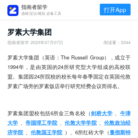
指南者留学
打开App
选校/定位/规划 必备工具
罗素大学集团
指南者留学
2023年07月07日
阅读量：3344
罗素大学集团（英语：The Russell Group），成立于
1994年，是由英国的24所研究型大学组成的高校联
盟。集团因24所院校的校长每年春季固定在英国伦敦
罗素广场旁的罗素饭店举行研究经费会议而得名。
罗素集团盟校包括6所金三角名校（
剑桥大学
、
牛津
大学
、
帝国理工学院
、
伦敦大学学院
、
伦敦政治经
济学院
、
伦敦国王学院
）、6所红砖大学（
曼彻斯特