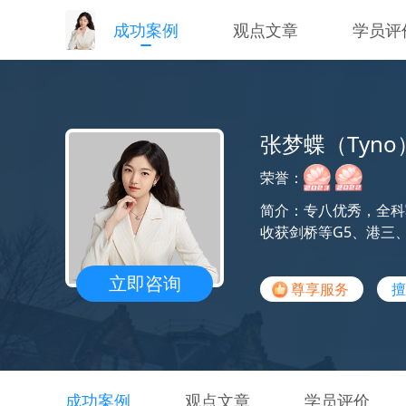
成功案例
观点文章
学员评
张梦蝶（Tyno
荣誉：
简介：专八优秀，全科
收获剑桥等G5、港三、新
立即咨询
尊享服务
擅
成功案例
观点文章
学员评价