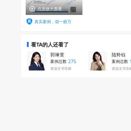
点击放大查看
真实案例，假一赔万
看TA的人还看了
郭琳萱
陆羚钰
275
案例总数
案例总数
资深文书导师
资深文书导