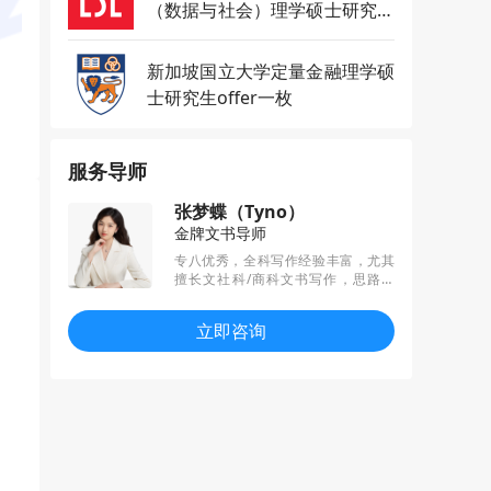
（数据与社会）理学硕士研究生
offer一枚
新加坡国立大学定量金融理学硕
士研究生offer一枚
服务导师
张梦蝶（Tyno）
金牌文书导师
专八优秀，全科写作经验丰富，尤其
擅长文社科/商科文书写作，思路明
晰、文风干练，关注学科热点趋势，
服务细致负责，已帮学生收获剑桥等G
立即咨询
5、港三、新二、JHU等高校offer。