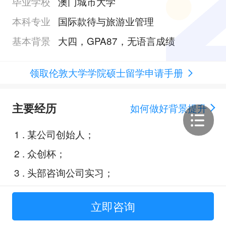
毕业学校
澳门城市大学
本科专业
国际款待与旅游业管理
基本背景
大四，GPA87，无语言成绩
领取伦敦大学学院硕士留学申请手册
主要经历
如何做好背景提升
1
.
某公司创始人；
2
.
众创杯；
3
.
头部咨询公司实习；
4
.
国际公司市场部实习；
立即咨询
5
.
校级奖学金；