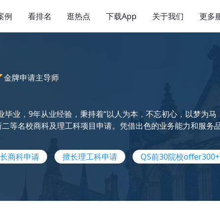
案例
看排名
逛热点
下载App
关于我们
更多
金牌申请主导师
业毕业，9年从业经验，秉持着“以人为本，不忘初心，以梦为马，不
三新二等名校商科及理工科项目申请。凭借出色的业务能力和服务品质
长商科申请
擅长理工科申请
QS前30院校offer300+