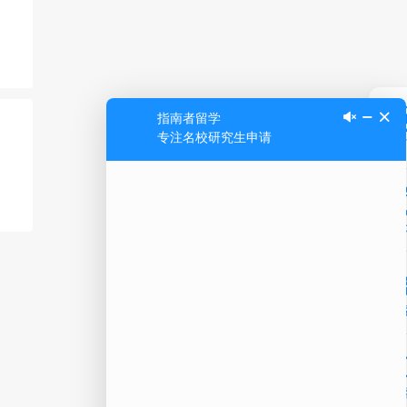
Ap
公
微信
在线