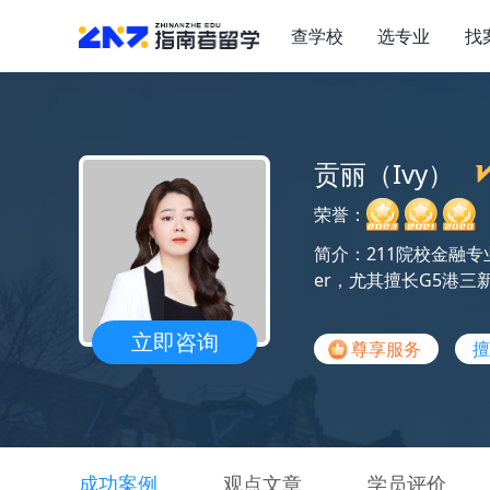
查学校
选专业
找
贡丽（Ivy）
荣誉：
简介：211院校金融专
er，尤其擅长G5港
立即咨询
尊享服务
擅
成功案例
观点文章
学员评价