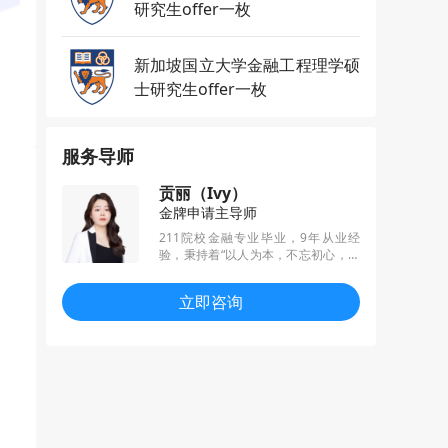
研究生offer一枚
新加坡国立大学金融工程理学硕
士研究生offer一枚
服务导师
贡丽（Ivy）
金牌申请主导师
211院校金融专业毕业，9年从业经
验，秉持着“以人为本，不忘初心，以
梦为马，不负韶华”的服务理念，累计
帮助学生拿到600+枚offer，尤其擅长
立即咨询
G5港三新二等名校商科及理工科项目
申请。凭借出色的业务能力和服务品
质，蝉联2021和2022年度服务之星称
号。