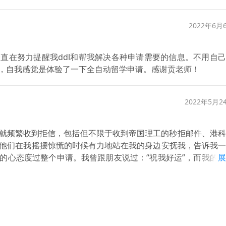
老师，在我拿到录取后也能切实帮助我有条不紊地进行后续的留
2022年6月
直在努力提醒我ddl和帮我解决各种申请需要的信息。不用自
，自我感觉是体验了一下全自动留学申请。感谢贡老师！
2022年5月2
就频繁收到拒信，包括但不限于收到帝国理工的秒拒邮件、港科
，他们在我摇摆惊慌的时候有力地站在我的身边安抚我，告诉我
的心态度过整个申请。我曾跟朋友说过：“祝我好运”，而我的
展
有迹可循”。结果证明的确是这样的，前期工作只要努力完成了
己能做的，随后放平心态就可以了。