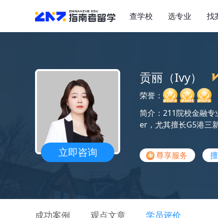
查学校
选专业
找
贡丽（Ivy）
荣誉：
简介：211院校金融专
er，尤其擅长G5港
立即咨询
尊享服务
擅
成功案例
观点文章
学员评价