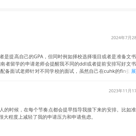
2024年7月2
者是提高自己的GPA，但同时例如择校选择项目或者是准备文
南者留学的申请老师会提醒我不同的ddl或者提前安排写好文
备面试老师针对不同学校的面试，虽然自己在cuhk的fin提
展
面试资料，联系面试辅导老师帮我练习，从而让我在hkust f
r后指南者留学也提供了一系列例如申请宿舍、办理签证的服务，能
2023年11月1
留学的一大助力。
人的时候，在每个节奏点都会提早指导我接下来的安排。比如准
很大程度上减轻了我的申请压力和申请焦虑。