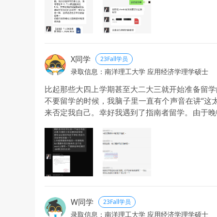
X同学
23Fall学员
录取信息：南洋理工大学 应用经济学理学硕士
比起那些大四上学期甚至大二大三就开始准备留学
不要留学的时候，我脑子里一直有个声音在讲“这
来否定我自己。幸好我遇到了指南者留学。由于晚
却天差地别。前一家对我悲观的态度进行了悲观的
以我的情况很难申请较好的学校；与他们的消极回
我，并对我文书撰写、努力方向、择校范围进行了
申请准备期间，我的申请主导师和文书老师都十分
当时对留学一无所知的我来讲，指南者留学真的
熬，我无数次感觉自己可能只能这样了，我无数次觉得
师，她总能发现我身上的闪光点，真的在我最低落
W同学
23Fall学员
录取信息：南洋理工大学 应用经济学理学硕士