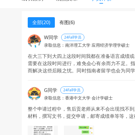
全部(20)
有图(6)
W同学
24Fall学员
录取信息：南洋理工大学 应用经济学理学硕士
在大三下到大四上这段时间我都在准备语言成绩或
需要在这段时间进行，难免会心有余而力不足。指
而解决这些后顾之忧。同时指南者留学也会为同学配
面试失利，但老师们都在一直鼓励着我，并且提供各种
的面试中脱颖而出获得了offer。在拿到offe
G同学
24Fall学员
我妥善处理行政方面的事物，这也是我能安心出国
录取信息：香港中文大学 会计学硕士
整个申请过程中，售后贡老师从来不会出现找不到
材料，撰写文书，提交申请，邮寄成绩单等等，这