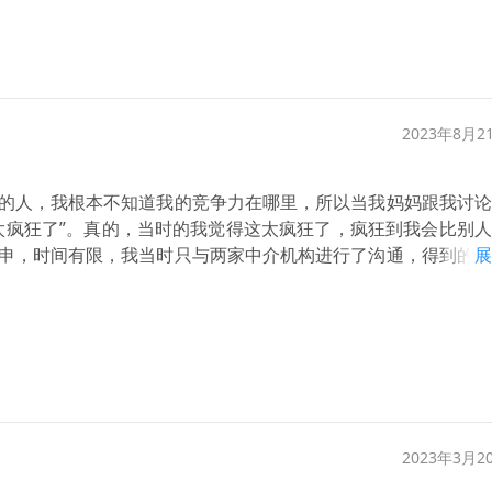
2023年8月2
的人，我根本不知道我的竞争力在哪里，所以当我妈妈跟我讨论
太疯狂了”。真的，当时的我觉得这太疯狂了，疯狂到我会比别
申，时间有限，我当时只与两家中介机构进行了沟通，得到的结
展
反馈，他们回复速度并不快，态度也不是很好，中介老师告诉我
应截然不同，指南者留学在我填写完手机号等信息后很快的联系
很专业很耐心的介绍，给我以积极反馈，让我有信心申请留学。
耐心，帮我不断地修改文书，在过往经历里挖掘我的闪光点。对
是很温暖的一束光。等待这种没有方向感和进度感的事情真的很
自己在做在等的事情好不现实......但感谢指南者留学的Iv
的一段时期给了我一个做梦和圆梦的机会。
2023年3月2