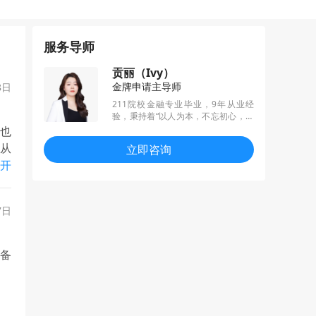
服务导师
贡丽（Ivy）
金牌申请主导师
8日
211院校金融专业毕业，9年从业经
验，秉持着“以人为本，不忘初心，以
梦为马，不负韶华”的服务理念，累计
书也
帮助学生拿到600+枚offer，尤其擅长
书从
立即咨询
G5港三新二等名校商科及理工科项目
前批
开
申请。凭借出色的业务能力和服务品
质，蝉联2021和2022年度服务之星称
in
号。
够让
7日
备