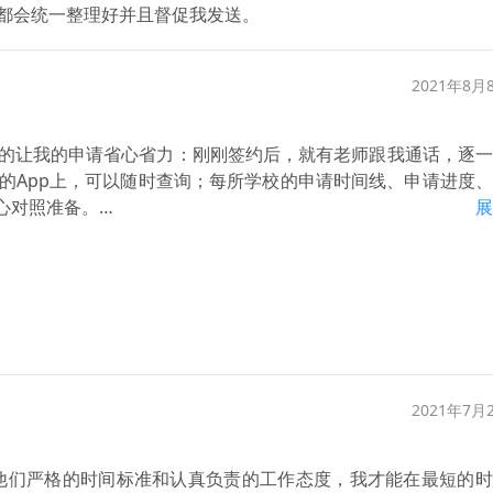
都会统一整理好并且督促我发送。
2021年8月
的让我的申请省心省力：刚刚签约后，就有老师跟我通话，逐一
的App上，可以随时查询；每所学校的申请时间线、申请进度
心对照准备。
展
但为我整理了一些笔试范围内的复习题目，还安排了一对一的面
和注意事项，可以说是让人非常安心啦，在合理的规划下，只需
少了不必要的焦虑。
2021年7月
为他们严格的时间标准和认真负责的工作态度，我才能在最短的