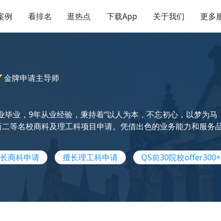
案例
看排名
逛热点
下载App
关于我们
更多
金牌申请主导师
业毕业，9年从业经验，秉持着“以人为本，不忘初心，以梦为马，不
三新二等名校商科及理工科项目申请。凭借出色的业务能力和服务品质
长商科申请
擅长理工科申请
QS前30院校offer300+