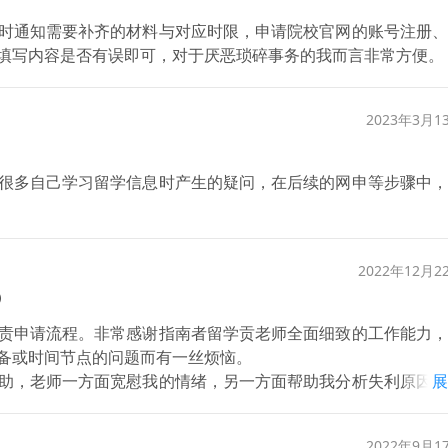
时通知需要补齐的材料与对应时限，申请院校官网的账号注册、
填写内容是否有误即可，对于厌恶琐碎事务的我而言非常方便。
2023年3月1
很多自己学习留学信息时产生的疑问，在后续的网申等步骤中，
2022年12月2
）
责申请流程。非常感谢指南者留学贡老师全面细致的工作能力，
备或时间节点的问题而有一丝烦恼。
助，老师一方面宽慰我的情绪，另一方面帮助我分析失利原因：
展
人数增加；其二是我开始申请的时间较晚。老师还指出，我的背
没能顺利在22fall拿到offer，并建议我加申mme的春季
2022年9月1