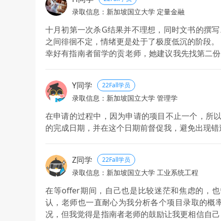
于是在我忐忑不安的情绪下，申请导师帮我提交了m
录取信息：新加坡国立大学 定量金融
春季班的offer。
幸而有指南者留学的贡老师帮我进行了完善的分析
十月初第一次杀G结果并不理想，同时文书的撰写
梦！
之间徘徊不定，情绪更是处于了极度低沉的阶段。
幸好有指南者留学的贡老师，她建议我先找第二份
重G的项目。在那段时间，我多次向贡老师释放了
及的，努力做好就够了。感谢贡老师！
Y同学
22Fall学员
录取信息：新加坡国立大学 管理学
在申请的过程中，因为申请的项目不止一个，所以
的完成日期，并在这个日期前督促我，避免出现错过
Z同学
22Fall学员
录取信息：新加坡国立大学 工业系统工程
在等offer期间，自己也是比较迷茫和焦虑的
认，老师也一直耐心为我分析各个项目录取的概率
况，但我觉得是指南者老师的鼓励让我更相信自己