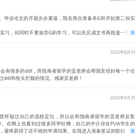
me春季班的申请。幸运的是，我在9月底收到了来自NTU m
规划与材料准备，才能让我能在坎坷中找到前进的方向，并最终
、毕业论文的开题步步紧逼，我在再次准备杀G和开始第二份实
实习，但同时不要放弃G的学习，可以先完成文书再投递一些不
展
emo情绪，但每次老师都能通过各种方式来安慰我，一切都是
2022年8月2
会有很多的ddl，而指南者留学的贡老师会帮我安排好每一个
ddl和焦头烂额的情况。感谢贡老师！
2022年6月2
，也曾怀疑过自己的选校定位，所以会和指南者留学的贡老师反
。在网上也看到过很多同学吐槽，自己的中介存在PUA学生的
，最终获得了还不错的申请结果。在我进入准备签证的阶段，贡
展