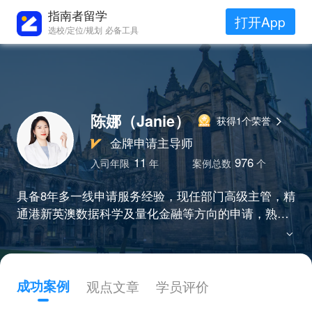
指南者留学
打开App
选校/定位/规划 必备工具
陈娜（Janie）
获得1个荣誉
金牌申请主导师
11
976
入司年限
年
案例总数
个
具备8年多一线申请服务经验，现任部门高级主管，精
通港新英澳数据科学及量化金融等方向的申请，熟知
院校及专业的审理机制，始终将客户放在第一位，善
于聆听需求并能及时给到专业指导，多年来帮助300
+学生拿到剑桥、IC、LSE、港三新二等Top院校录
取。
成功案例
观点文章
学员评价