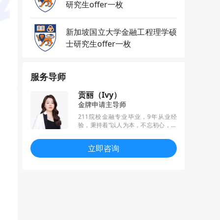
研究生offer一枚
新加坡国立大学金融工程理学硕
士研究生offer一枚
服务导师
贡丽（Ivy）
金牌申请主导师
211院校金融专业毕业，9年从业经
验，秉持着“以人为本，不忘初心，以
梦为马，不负韶华”的服务理念，累计
帮助学生拿到600+枚offer，尤其擅长
立即咨询
G5港三新二等名校商科及理工科项目
申请。凭借出色的业务能力和服务品
质，蝉联2021和2022年度服务之星称
号。