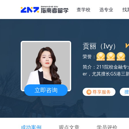
查学校
选专业
找
贡丽（Ivy）
荣誉：
简介：211院校金融专
er，尤其擅长G5港
立即咨询
尊享服务
擅
成功案例
观点文章
学员评价