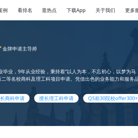
案例
看排名
逛热点
下载App
关于我们
更多
金牌申请主导师
业毕业，9年从业经验，秉持着“以人为本，不忘初心，以梦为马，不
三新二等名校商科及理工科项目申请。凭借出色的业务能力和服务品质
长商科申请
擅长理工科申请
QS前30院校offer300+