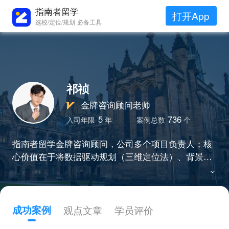
指南者留学
打开App
选校/定位/规划 必备工具
祁祯
金牌咨询顾问老师
5
736
入司年限
年
案例总数
个
指南者留学金牌咨询顾问，公司多个项目负责人；核
心价值在于将数据驱动规划（三维定位法）、背景深
度重塑能力与透明化服务结合，尤其擅于为“非顶尖背
景”学生开辟名校路径。
成功案例
观点文章
学员评价