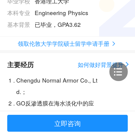
毕业学校
香港理工大学
本科专业
Engineering Physics
基本背景
已毕业，GPA3.62
领取伦敦大学学院硕士留学申请手册
主要经历
如何做好背景提升
1
.
Chengdu Normal Armor Co., Lt
d.；
2
.
GO反渗透膜在海水淡化中的应
用；
立即咨询
3
.
玻璃材料项目的同位分子动力学模