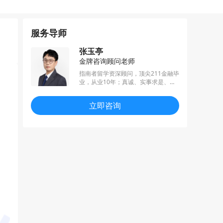
服务导师
张玉亭
金牌咨询顾问老师
指南者留学资深顾问，顶尖211金融毕
业，从业10年；真诚、实事求是、不p
ua、利他思维；
立即咨询