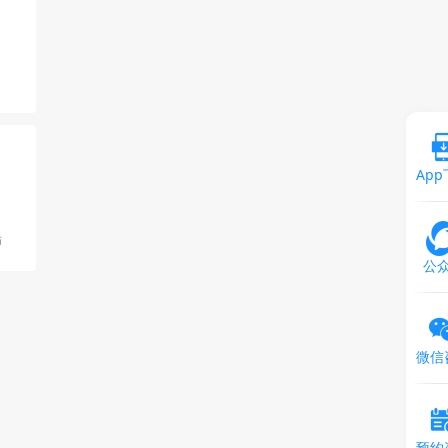
Ap
师
公
微信
预约