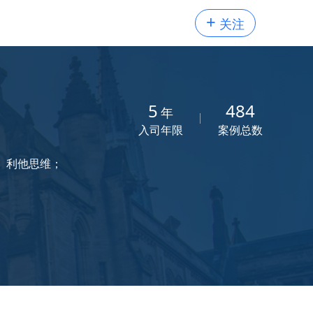
+
关注
5
484
年
入司年限
案例总数
、利他思维；