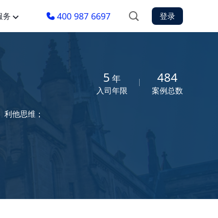
400 987 6697
服务
登录
5
484
年
入司年限
案例总数
、利他思维；