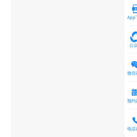
Ap
公
微信
预约
电话