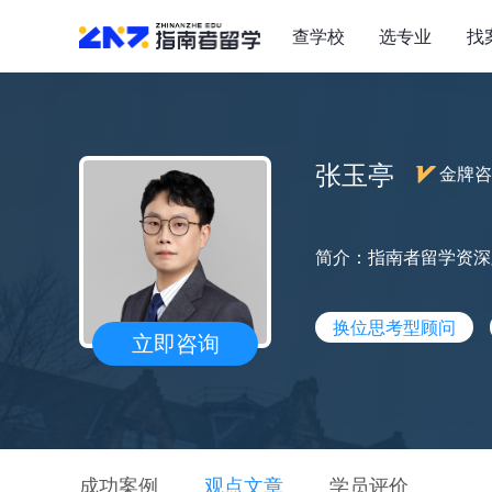
查学校
选专业
找
张玉亭
金牌咨
简介：指南者留学资深
换位思考型顾问
立即咨询
成功案例
观点文章
学员评价