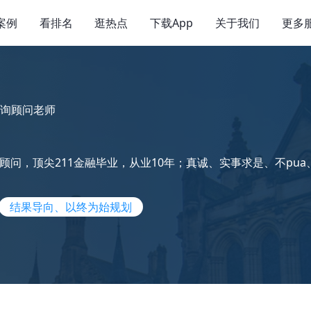
案例
看排名
逛热点
下载App
关于我们
更多
询顾问老师
顾问，顶尖211金融毕业，从业10年；真诚、实事求是、不pua
结果导向、以终为始规划