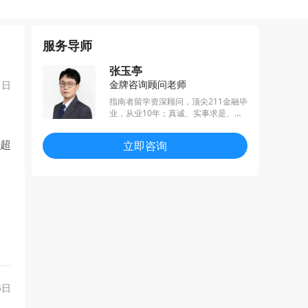
服务导师
张玉亭
金牌咨询顾问老师
1日
指南者留学资深顾问，顶尖211金融毕
业，从业10年；真诚、实事求是、不p
ua、利他思维；
。
种超
立即咨询
4日