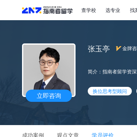
查学校
选专业
找
张玉亭
金牌咨
简介：指南者留学资深
换位思考型顾问
立即咨询
成功案例
观点文章
学员评价