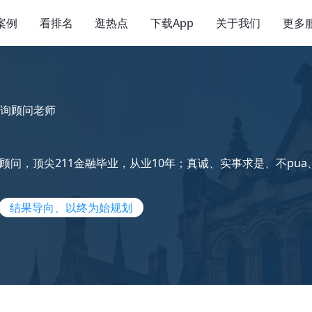
案例
看排名
逛热点
下载App
关于我们
更多
询顾问老师
顾问，顶尖211金融毕业，从业10年；真诚、实事求是、不pua
结果导向、以终为始规划