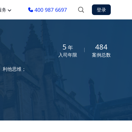
400 987 6697
服务
登录
5
484
年
入司年限
案例总数
、利他思维；