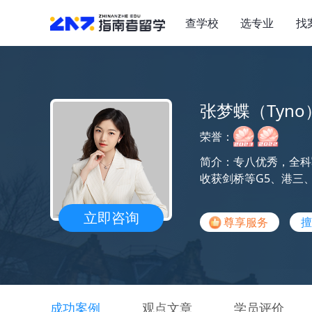
查学校
选专业
找
张梦蝶（Tyno
荣誉：
简介：专八优秀，全科
收获剑桥等G5、港三、新
立即咨询
尊享服务
擅
成功案例
观点文章
学员评价