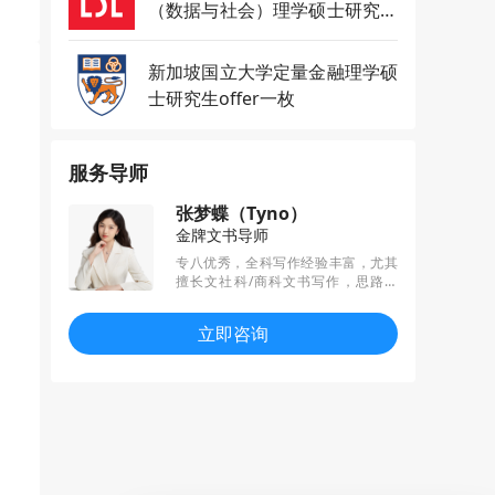
（数据与社会）理学硕士研究生
offer一枚
新加坡国立大学定量金融理学硕
士研究生offer一枚
服务导师
张梦蝶（Tyno）
金牌文书导师
专八优秀，全科写作经验丰富，尤其
擅长文社科/商科文书写作，思路明
晰、文风干练，关注学科热点趋势，
服务细致负责，已帮学生收获剑桥等G
立即咨询
5、港三、新二、JHU等高校offer。