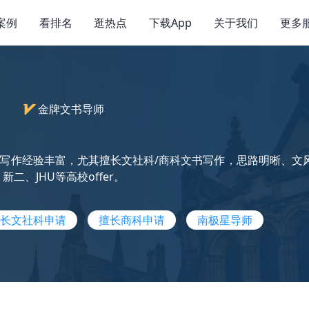
案例
看排名
逛热点
下载App
关于我们
更多
）
金牌文书导师
写作经验丰富，尤其擅长文社科/商科文书写作，思路明晰、文
二、JHU等高校offer。
长文社科申请
擅长商科申请
南极星导师