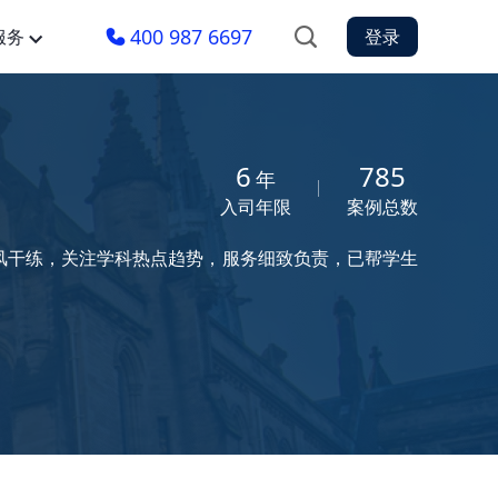
400 987 6697
服务
登录
6
785
年
入司年限
案例总数
风干练，关注学科热点趋势，服务细致负责，已帮学生