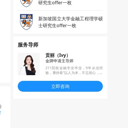
研究生offer一枚
新加坡国立大学金融工程理学硕
士研究生offer一枚
服务导师
贡丽（Ivy）
金牌申请主导师
211院校金融专业毕业，9年从业经
验，秉持着“以人为本，不忘初心，以
梦为马，不负韶华”的服务理念，累计
帮助学生拿到600+枚offer，尤其擅长
立即咨询
G5港三新二等名校商科及理工科项目
申请。凭借出色的业务能力和服务品
质，蝉联2021和2022年度服务之星称
号。
e）
2