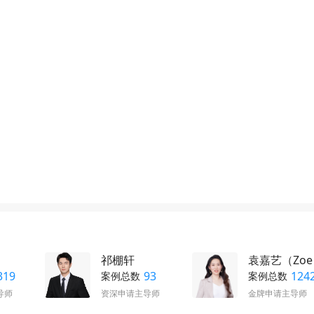

网络不给力，请刷新重试
祁棚轩
袁嘉艺（Zo
手机号格式错误，请检查后重试。
319
93
124
案例总数
案例总数
导师
资深申请主导师
金牌申请主导师