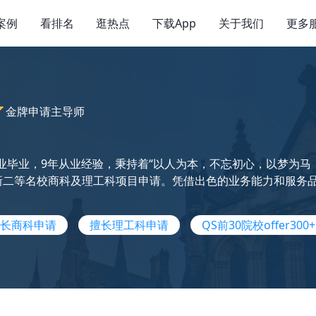
案例
看排名
逛热点
下载App
关于我们
更多
金牌申请主导师
业毕业，9年从业经验，秉持着“以人为本，不忘初心，以梦为马，不
三新二等名校商科及理工科项目申请。凭借出色的业务能力和服务品质
长商科申请
擅长理工科申请
QS前30院校offer300+