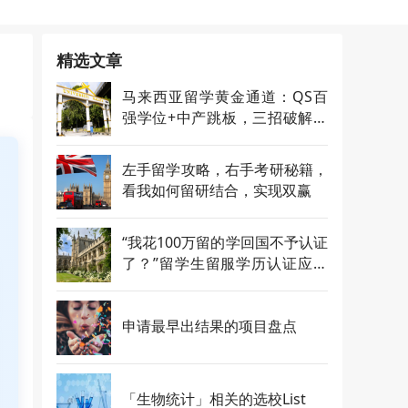
精选文章
马来西亚留学黄金通道：QS百
强学位+中产跳板，三招破解信
息差与就业红利
左手留学攻略，右手考研秘籍，
看我如何留研结合，实现双赢
“我花100万留的学回国不予认证
了？”留学生留服学历认证应该
怎么做？
申请最早出结果的项目盘点
「生物统计」相关的选校List