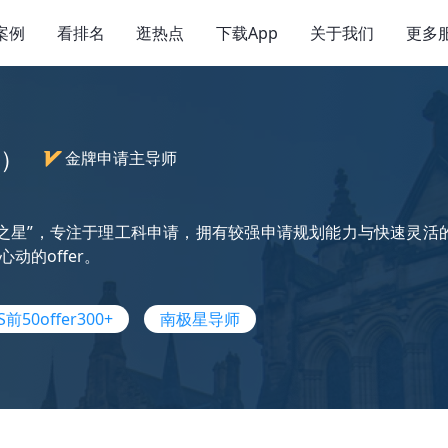
案例
看排名
逛热点
下载App
关于我们
更多
l）
金牌申请主导师
服务之星”，专注于理工科申请，拥有较强申请规划能力与快速灵活
动的offer。
S前50offer300+
南极星导师