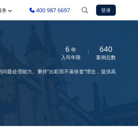
400 987 6697
服务
登录
6
640
年
入司年限
案例总数
的问题处理能力。秉持“出彩而不落俗套”理念，提供高