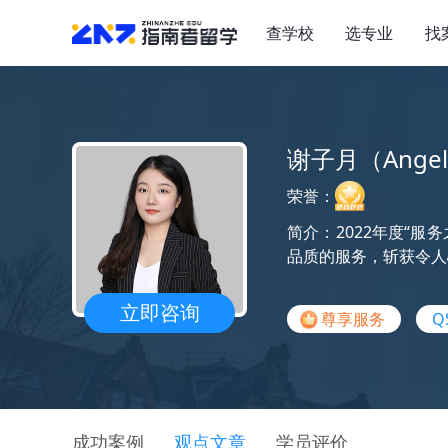
查学校
选专业
找
谢子月（Ange
荣誉：
简介：2022年度“
品质的服务，斩获令人心
立即咨询
尊享服务
Q
成功案例
观点文章
学员评价