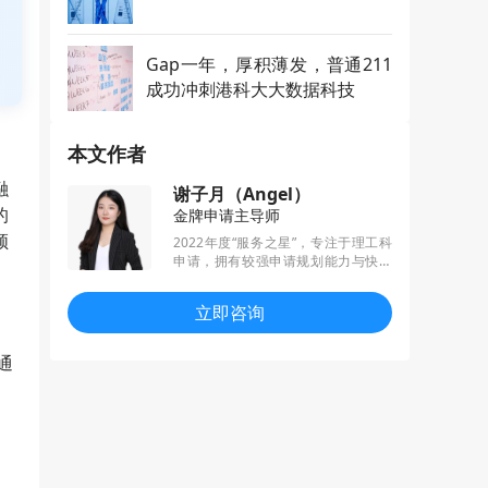
Gap一年，厚积薄发，普通211
成功冲刺港科大大数据科技
本文作者
融
谢子月（Angel）
的
金牌申请主导师
领
2022年度“服务之星”，专注于理工科
申请，拥有较强申请规划能力与快速
灵活的问题处理能力。秉持“出彩而不
落俗套”理念，提供高品质的服务，斩
立即咨询
获令人心动的offer。
通