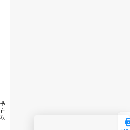
文书
学在
中取