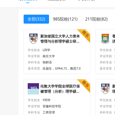
全部(332)
985院校(121)
211院校(82)
新加坡国立大学人力资本
管理与分析理学硕士研究
生offer一枚
o
学生姓名
L同学
学生姓名
毕业学校
南京大学
毕业学校
本科专业
朝鲜语
本科专业
基本背景
应届生，GPA4.72，雅思7.0
基本背景
伦敦大学学院全球医疗保
健管理（分析）理学硕士
研究生offer一枚
学生姓名
Y同学
学生姓名
毕业学校
安徽科技学院
毕业学校
本科专业
工商管理
本科专业