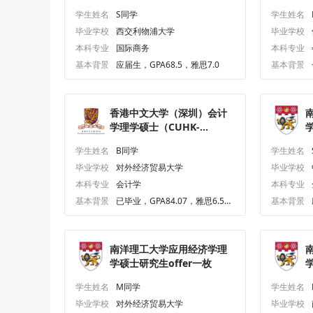
枚
学生姓名
S同学
学生姓名
毕业学校
西交利物浦大学
毕业学校
本科专业
国际商务
本科专业
基本背景
应届生，GPA68.5，雅思7.0
基本背景
香港中文大学（深圳）会计
学理学硕士（CUHK-
Shenzhen）研究生offer一
o
学生姓名
B同学
学生姓名
枚
毕业学校
对外经济贸易大学
毕业学校
本科专业
会计学
本科专业
基本背景
已毕业，GPA84.07，雅思6.5、
基本背景
六级450.0
南洋理工大学应用经济学理
学硕士研究生offer一枚
学生姓名
M同学
学生姓名
毕业学校
对外经济贸易大学
毕业学校