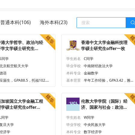
普通本科(106)
海外本科(23)
香港大学哲学、政治与经
香港中文大学金融科技理
济学文学硕士研究生
学硕士研究生offer一枚
ffer一枚
S同学
学生姓名
C同学
北京航空航天大学
毕业学校
中南财经政法大学
德语
本科专业
金融数学
应届生，GPA88.5，托福102.
基本背景
半年工作经验，GPA3.42，雅思
0，GMAT655.0
7.0、六级555.0
新加坡国立大学金融工程
伦敦大学学院（国际）经
理学硕士研究生offer一
济、国家与社会：政治与
枚
国际经济文学硕士研究生
L同学
学生姓名
W同学
offer一枚
复旦大学
毕业学校
中央民族大学
经济学
本科专业
数字经济学