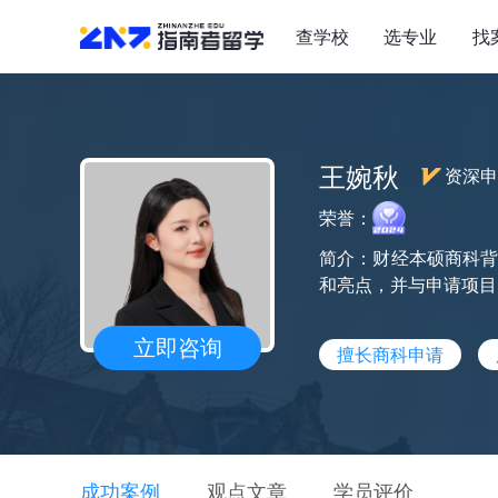
查学校
选专业
找
王婉秋
资深申
荣誉：
简介：财经本硕商科
和亮点，并与申请项目
立即咨询
擅长商科申请
成功案例
观点文章
学员评价