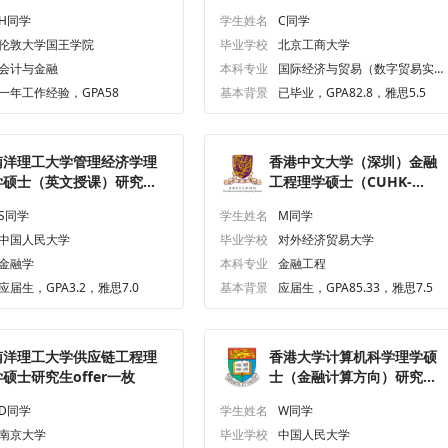
枚
H同学
学生姓名
C同学
伦敦大学国王学院
毕业学校
北京工商大学
会计与金融
本科专业
国际经济与贸易（数字贸易实验
班）
一年工作经验，GPA58
基本背景
已毕业，GPA82.8，雅思5.5
南洋理工大学管理经济学理
香港中文大学（深圳）金融
学硕士（英文授课）研究生
工程理学硕士（CUHK-
ffer一枚
Shenzhen）研究生offer一
S同学
学生姓名
M同学
枚
中国人民大学
毕业学校
对外经济贸易大学
金融学
本科专业
金融工程
应届生，GPA3.2，雅思7.0
基本背景
应届生，GPA85.33，雅思7.5
南洋理工大学供应链工程理
香港大学计算机科学理学硕
学硕士研究生offer一枚
士（金融计算方向）研究生
offer一枚
D同学
学生姓名
W同学
南京大学
毕业学校
中国人民大学