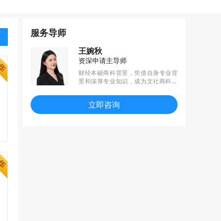
服务导师
王婉秋
资深申请主导师
财经本硕商科背景，凭借自身专业背
景和深厚专业知识，成为文社商科领
域申请的佼佼者。擅长挖掘学生在科
研、实践项目中的潜力和亮点，并与
立即咨询
申请项目的特点做匹配，帮助学生充
分体现个人优势和对所申专业的深入
理解，斩获港三新二、G5等热门offe
r。