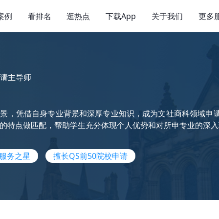
案例
看排名
逛热点
下载App
关于我们
更多
请主导师
背景，凭借自身专业背景和深厚专业知识，成为文社商科领域申
的特点做匹配，帮助学生充分体现个人优势和对所申专业的深入理解
服务之星
擅长QS前50院校申请