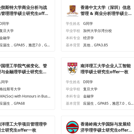
曼彻斯特大学商业分析与战
香港中文大学（深圳）信息
略管理理学硕士研究生offer
管理 & 商业分析理学硕士
一枚
（CUHK-Shenzhen）研究
D同学
学生姓名
G同学
生offer一枚
复旦大学
毕业学校
加州大学尔湾分校
金融学
本科专业
经济学
应届生，GPA85，雅思7.0，GR
基本背景
其他，GPA3.85
E319.0
帝国理工学院气候变化、管
南洋理工大学企业人工智能
理与金融理学硕士研究生
理学硕士研究生offer一枚
ffer一枚
L同学
学生姓名
D同学
格拉斯哥大学
毕业学校
复旦大学
MA(Soc) with Honours in Busi
本科专业
金融学
ness and Management
应届生，GPA68
基本背景
应届生，GPA85，雅思7.0，GR
E319.0
南洋理工大学项目管理理学
香港岭南大学国际与发展经
士研究生offer一枚
济学理学硕士研究生offer一