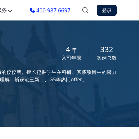
400 987 6697
服务
登录
4
332
年
入司年限
案例总数
请的佼佼者。擅长挖掘学生在科研、实践项目中的潜力
，斩获港三新二、G5等热门offer。