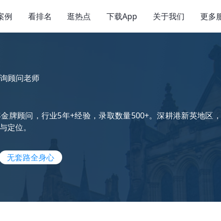
案例
看排名
逛热点
下载App
关于我们
更多
询顾问老师
金牌顾问，行业5年+经验，录取数量500+。深耕港新英地
与定位。
无套路全身心