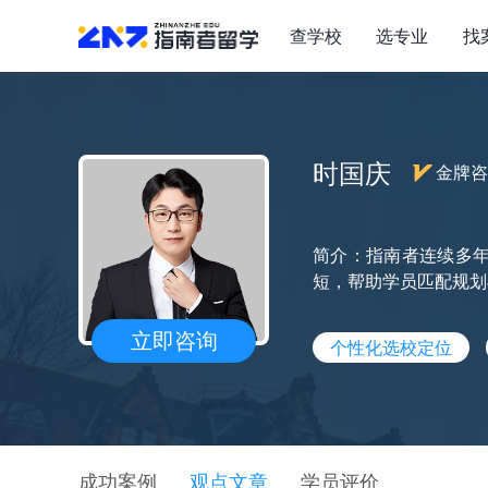
查学校
选专业
找
时国庆
金牌咨
简介：指南者连续多年
短，帮助学员匹配规划
立即咨询
个性化选校定位
成功案例
观点文章
学员评价