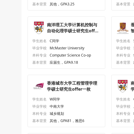
基本背景
其他，GPA3.25
基本背景
南洋理工大学计算机控制与
自动化理学硕士研究生offer
一枚
（
学生姓名
C同学
学生姓名
生
毕业学校
McMaster University
毕业学校
本科专业
Computer Science Co-op
本科专业
基本背景
应届生，GPA9.18
基本背景
香港城市大学工程管理学理
学硕士研究生offer一枚
学生姓名
W同学
学生姓名
毕业学校
中南大学
毕业学校
本科专业
城乡规划
本科专业
基本背景
其他，GPA81，雅思6
基本背景