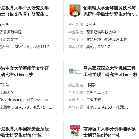
香港教育大学中文研究文学
伯明翰大学全球能源技术与
硕士（语文教育）研究生
系统理学硕士研究生offer一
ffer一枚
枚
Z同学
学生姓名
Z同学
齐鲁师范学院
毕业学校
西安建筑科技大学
汉语言文学
本科专业
建筑环境与能源应用工程
已毕业，GPA3.44，六级431.0
基本背景
其他，GPA2.7
香港中文大学新闻学文学硕
马来西亚国立大学机械工程
研究生offer一枚
工程学硕士研究生offer一枚
C同学
学生姓名
L同学
上海大学
毕业学校
昆明理工大学
Broadcasting and Television Pl
本科专业
工业工程
aywrightdirector
应届生，GPA3.78，雅思7.5、
基本背景
其他，GPA2.53，雅思5.5
六级636.0
香港教育大学国家安全法法
南洋理工大学分析学理学硕
学硕士研究生offer一枚
士研究生offer一枚