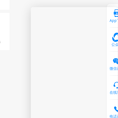
Ap
师
公
微信
在线
电话