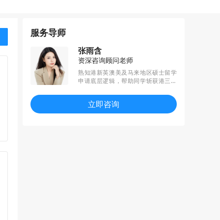
服务导师
张雨含
资深咨询顾问老师
熟知港新英澳美及马来地区硕士留学
申请底层逻辑，帮助同学斩获港三新
二，英国G5等top院校，也多次助力
普通背景同学逆袭成功。尤其擅长帮
立即咨询
助学生规划职业方向，兴趣&就业导向
提升背景，充分挖掘及补充学生经历
亮点，策略性选校规划冲刺各地区top
院校。