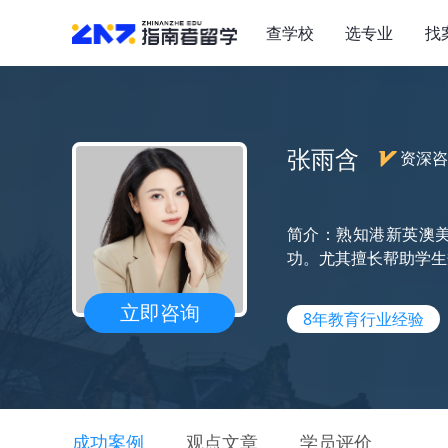
查学校
选专业
找
张雨含
资深咨
简介：熟知港新英澳美
功。尤其擅长帮助学生
立即咨询
8年教育行业经验
成功案例
观点文章
学员评价