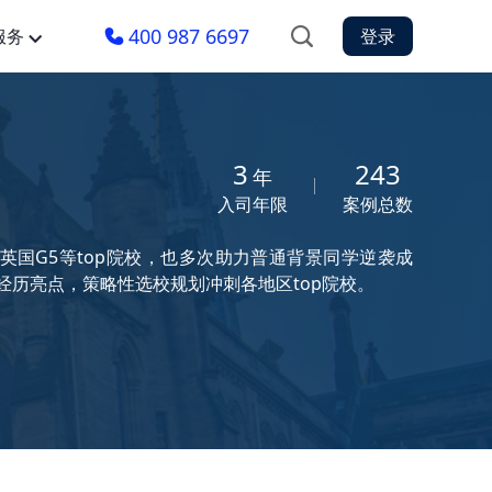
400 987 6697
服务
登录
3
243
年
入司年限
案例总数
国G5等top院校，也多次助力普通背景同学逆袭成
历亮点，策略性选校规划冲刺各地区top院校。