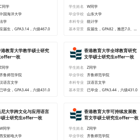
C同学
学生姓名
W同学
中国海洋大学
毕业学校
山东大学
法学
本科专业
统计学
应届生，GPA3.14，六级467.0
基本背景
应届生，GPA82，雅思7.0、六
级453.0
香港教育大学教学硕士研究
香港教育大学全球教育研究
offer一枚
文学硕士研究生offer一枚
Z同学
学生姓名
Z同学
齐鲁师范学院
毕业学校
齐鲁师范学院
汉语言文学
本科专业
汉语言文学
已毕业，GPA3.44，六级431.0
基本背景
已毕业，GPA3.44，六级431.0
悉尼大学跨文化与应用语言
香港教育大学可持续发展教
学硕士研究生offer一枚
育文学硕士研究生offer一枚
W同学
学生姓名
Z同学
西安邮电大学
毕业学校
齐鲁师范学院