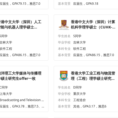
应届生，GPA79.15，雅思7.0
基本背景
应届生，GPA9.18
香港中文大学（深圳）人工
香港中文大学（深圳）计算
智能与机器人理学硕士
机科学理学硕士（CUHK-
CUHK-Shenzhen）研究
Shenzhen）研究生offer一
S同学
学生姓名
S同学
offer一枚
枚
吉林大学
毕业学校
吉林大学
软件工程
本科专业
软件工程
应届生，GPA86.15，雅思7.0
基本背景
应届生，GPA86.15，雅思7.0
南洋理工大学媒体与传播理
香港大学工业工程与物流管
学硕士研究生offer一枚
理（工程）理学硕士研究生
offer一枚
C同学
学生姓名
D同学
上海大学
毕业学校
重庆大学
Broadcasting and Television Pl
本科专业
工程造价
aywrightdirector
应届生，GPA3.78，雅思7.5、
基本背景
其他，GPA3.17，雅思6
六级636.0