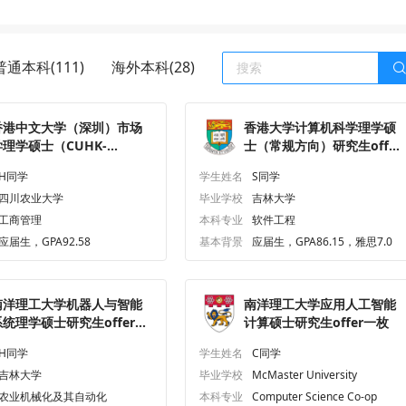
普通本科(111)
海外本科(28)
香港中文大学（深圳）市场
香港大学计算机科学理学硕
学理学硕士（CUHK-
士（常规方向）研究生offer
henzhen）研究生offer一
一枚
H同学
学生姓名
S同学
枚
四川农业大学
毕业学校
吉林大学
工商管理
本科专业
软件工程
应届生，GPA92.58
基本背景
应届生，GPA86.15，雅思7.0
南洋理工大学机器人与智能
南洋理工大学应用人工智能
系统理学硕士研究生offer一
计算硕士研究生offer一枚
枚
H同学
学生姓名
C同学
吉林大学
毕业学校
McMaster University
农业机械化及其自动化
本科专业
Computer Science Co-op