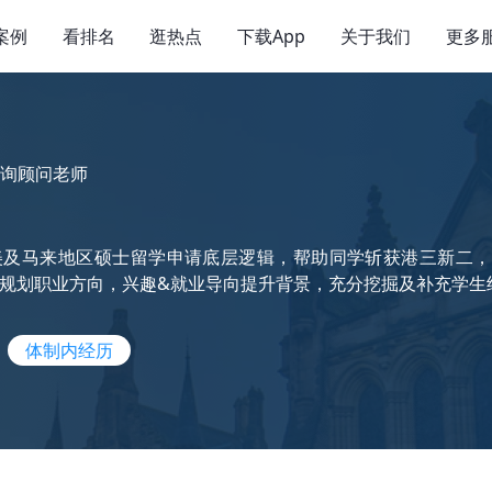
案例
看排名
逛热点
下载App
关于我们
更多
询顾问老师
及马来地区硕士留学申请底层逻辑，帮助同学斩获港三新二，英
规划职业方向，兴趣&就业导向提升背景，充分挖掘及补充学生经
体制内经历