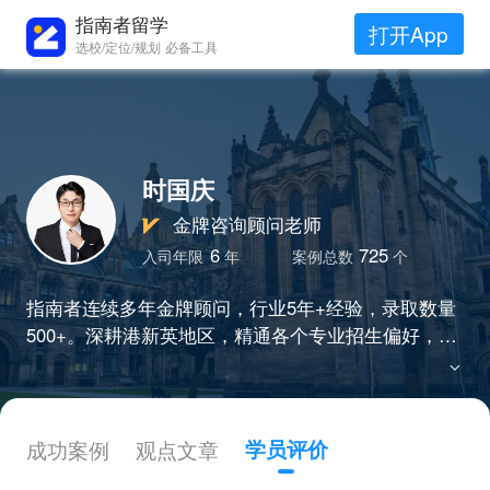
指南者留学
打开App
选校/定位/规划 必备工具
时国庆
金牌咨询顾问老师
6
725
入司年限
年
案例总数
个
指南者连续多年金牌顾问，行业5年+经验，录取数量
500+。深耕港新英地区，精通各个专业招生偏好，擅
长结合职业规划、扬长避短，帮助学员匹配规划与定
位。
成功案例
观点文章
学员评价