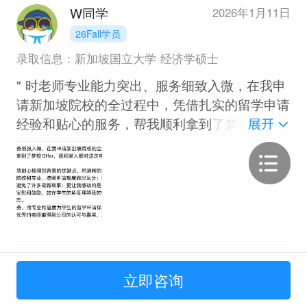
W同学
2026年1月11日
26Fall学员
录取信息：新加坡国立大学 经济学硕士
" 时老师专业能力突出、服务细致入微，在我申
请新加坡院校的全过程中，凭借扎实的留学申请
经验和贴心的服务，帮我顺利拿到了梦校
Offer，我和家人都对这次申请结果十分满意，
也由衷感谢时老师的一路陪伴。
从初次咨询开始，时老师就耐心梳理我背景的优
缺点，用清晰的逻辑为我拆解申请难点，并非常
清晰地指出我可选择的不同院校和专业，按照申
请难度做出区分；同时，时老师会针对我的背景
提出有见解性的建议，帮助我避免了许多弯路琐
Q同学
2026年1月8日
事；更让我感动的是，申请期间我多次因等待结
立即咨询
26Fall学员
果陷入焦虑，时老师会及时给予安慰和鼓励，站