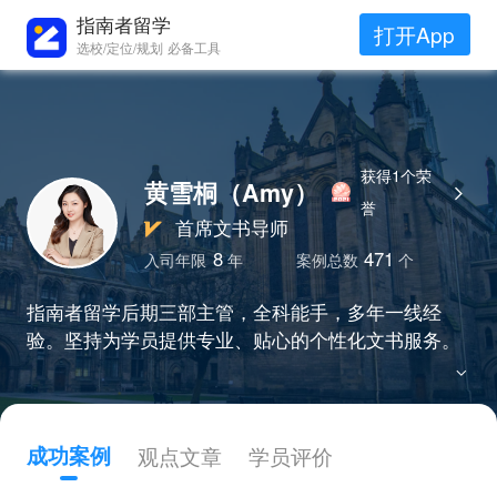
指南者留学
打开App
选校/定位/规划 必备工具
获得1个荣
黄雪桐（Amy）
誉
首席文书导师
8
471
入司年限
年
案例总数
个
指南者留学后期三部主管，全科能手，多年一线经
验。坚持为学员提供专业、贴心的个性化文书服务。
成功案例
观点文章
学员评价