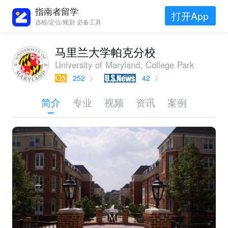
指南者留学
打开App
选校/定位/规划 必备工具
马里兰大学帕克分校
University of Maryland, College Park
252
42
简介
专业
视频
资讯
案例