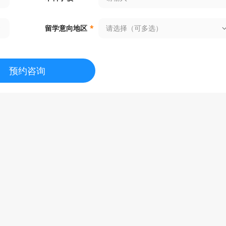
urnalism
申请条件
顾问解析
请选择（可多选）
留学意向地区
*
brary and Information Science
申请条件
顾问解析
预约咨询
athematics
申请条件
顾问解析
chanical Engineering
申请条件
顾问解析
lecular and Cellular Biology
申请条件
顾问解析
edictive Analytics & Risk Management
申请条件
顾问解析
onal MS in Civil and Environmental Eng
申请条件
顾问解析
onal Science Master's in Bioprocessing
申请条件
顾问解析
nergy