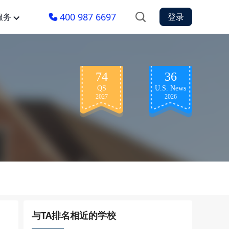
400 987 6697
服务
登录
74
36
QS
U.S. News
2027
2026
与TA排名相近的学校