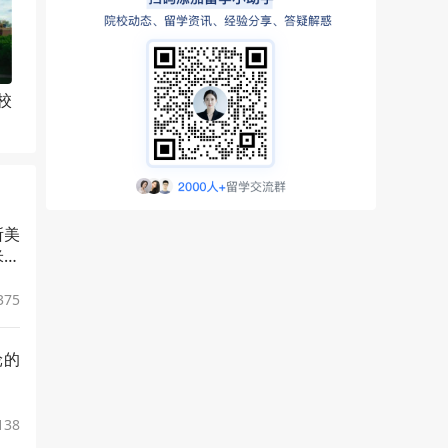
校
所美
米地
375
轮的
138