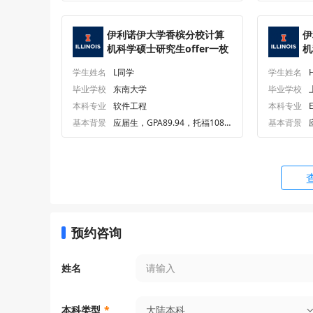
应用数学理学硕士
MS in Ap
伊利诺伊大学香槟分校计算
伊
机科学硕士研究生offer一枚
机
生物工程理学硕士
MS in Bi
学生姓名
L同学
学生姓名
毕业学校
东南大学
毕业学校
生物信息学理学硕士
MS in Bi
本科专业
软件工程
本科专业
基本背景
应届生，GPA89.94，托福108.
基本背景
0，GRE324.0
生物图像计算理学硕士
MS in Bi
土木工程理学硕士
MS in Civ
计算机科学硕士
MS in Co
预约咨询
农业系统工程技术与管理理学硕士
MS in E
姓名
nt for Ag
工业工程学理学硕士
MS in In
大陆本科
本科类型
*