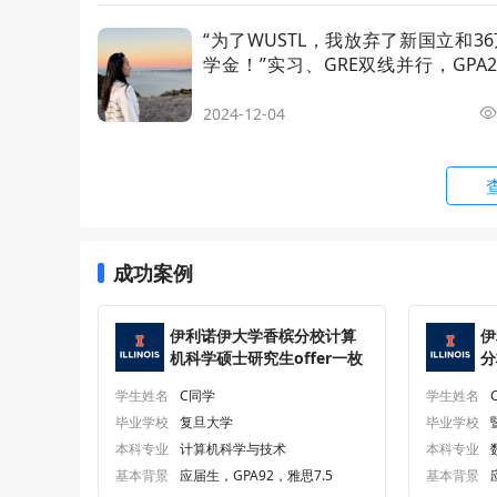
科技管理理学硕士
Master o
“为了WUSTL，我放弃了新国立和3
学金！”实习、GRE双线并行，GPA2
我成功斩获9个Top院校offer！
社会工作硕士
Master o
2024-12-04
自助系统与机器人工学硕士
MEng in
生物工程工学硕士
MEng in 
成功案例
机械工程工学硕士
MEng in 
伊利诺伊大学香槟分校计算
伊
精算科学理学硕士
MS in Ac
机科学硕士研究生offer一枚
分
o
学生姓名
C同学
学生姓名
广告理学硕士
MS in Ad
毕业学校
复旦大学
毕业学校
本科专业
计算机科学与技术
本科专业
农业和生物工程学理学硕士
MS in Ag
基本背景
应届生，GPA92，雅思7.5
基本背景