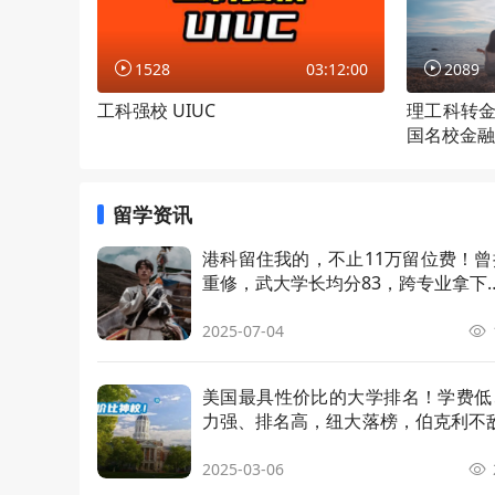
计算机科学硕士
Master o
1528
03:12:00
2089
材料科学与工程工学硕士
Master o
工科强校 UIUC
理工科转
g
国名校金融
法学硕士
Master o
留学资讯
公共健康硕士
Master o
港科留住我的，不止11万留位费！曾
重修，武大学长均分83，跨专业拿下
商业分析理学硕士
Master o
2025-07-04
地理学理学硕士（GIS方向）
Master o
tions)
美国最具性价比的大学排名！学费低
材料科学与工程理学硕士
Master o
力强、排名高，纽大落榜，伯克利不敌
eering
LA？
心理学科学硕士
Master o
2025-03-06