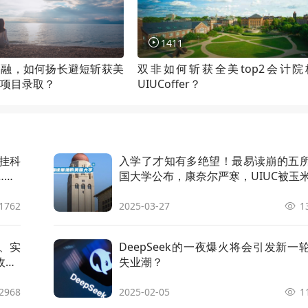
f Computer Science
申请条件
顾问解析
1411
f Engineering in Materials Engineerin
申请条件
顾问解析
金融，如何扬长避短斩获美
双非如何斩获全美top2会计院
项目录取？
UIUCoffer？
f Laws
申请条件
顾问解析
f Public Health
申请条件
顾问解析
挂科
入学了才知有多绝望！最易读崩的五
……
国大学公布，康奈尔严寒，UIUC被玉
f Science in Business Analytics
申请条件
顾问解析
包围
1762
2025-03-27
1
f Science in Geography (GIS Specializa
申请条件
顾问解析
、实
DeepSeek的一夜爆火将会引发新一
f Science in Materials Science & Engin
申请条件
顾问解析
UC
失业潮？
f Science in Psychological Science
申请条件
顾问解析
2968
2025-02-05
1