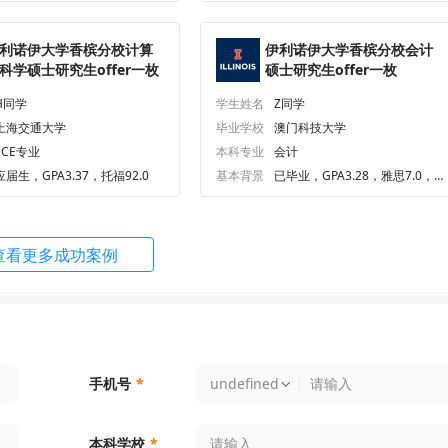
plied Mathematics
申请条件
顾问解析
利诺伊大学香槟分校计算
伊利诺伊大学香槟分校会计
科学硕士研究生offer一枚
硕士研究生offer一枚
oengineering
申请条件
顾问解析
H同学
学生姓名
Z同学
上海交通大学
毕业学校
澳门科技大学
oinformatics
申请条件
顾问解析
ECE专业
本科专业
会计
应届生，GPA3.37，托福92.0
基本背景
已毕业，GPA3.28，雅思7.0，G
RE329
omedical Image Computing
申请条件
顾问解析
查看更多成功案例
il Engineering
申请条件
顾问解析
mputer Science
申请条件
顾问解析
ngineering Technology and Manageme
申请条件
顾问解析
中国大陆
手机号
*
ricultural Systems
dustrial Engineering
申请条件
顾问解析
本科学校
*