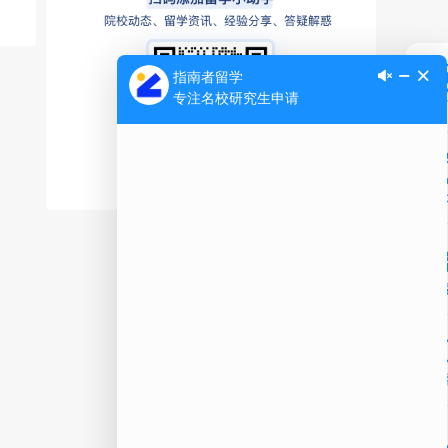
Ap
公
微信
在线