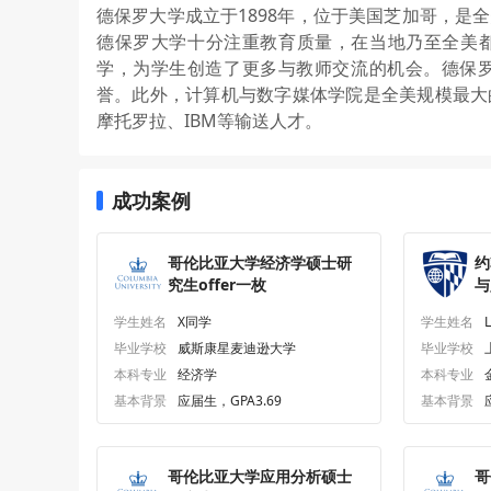
德保罗大学成立于1898年，位于美国芝加哥，是
德保罗大学十分注重教育质量，在当地乃至全美都享
学，为学生创造了更多与教师交流的机会。德保
誉。此外，计算机与数字媒体学院是全美规模最大
摩托罗拉、IBM等输送人才。
成功案例
哥伦比亚大学经济学硕士研
约
究生offer一枚
与
一
学生姓名
X同学
学生姓名
毕业学校
威斯康星麦迪逊大学
毕业学校
本科专业
经济学
本科专业
基本背景
应届生，GPA3.69
基本背景
哥伦比亚大学应用分析硕士
哥