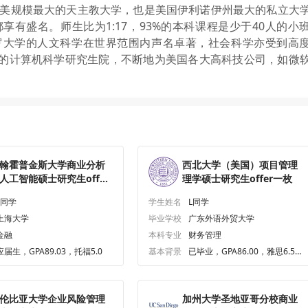
全美规模最大的天主教大学，也是美国伊利诺伊州最大的私立大
有盛名。师生比为1:17，93%的本科课程是少于40人的小
罗大学的人文科学在世界范围内声名卓著，社会科学亦受到高
的计算机科学研究生院，不断地为美国各大高科技公司，如微
翰霍普金斯大学商业分析
西北大学（美国）项目管理
人工智能硕士研究生offer
理学硕士研究生offer一枚
枚
L同学
学生姓名
L同学
上海大学
毕业学校
广东外语外贸大学
金融
本科专业
财务管理
应届生，GPA89.03，托福5.0
基本背景
已毕业，GPA86.00，雅思6.5，
GRE321.0
伦比亚大学企业风险管理
加州大学圣地亚哥分校商业