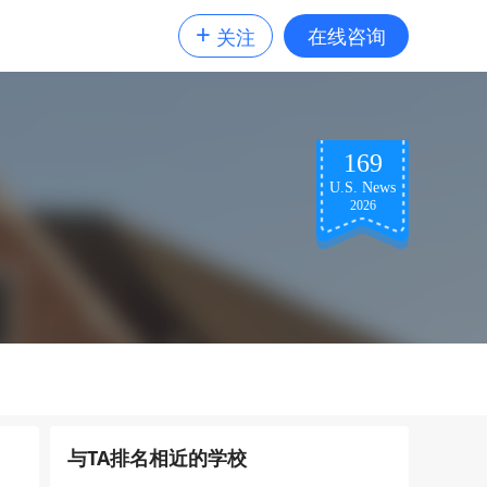
+
在线咨询
关注
169
U.S. News
2026
与TA排名相近的学校