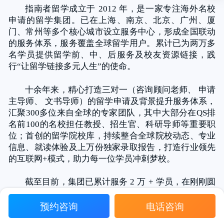
指南者留学成立于 2012 年，是一家专注海外名校
申请的留学集团。已在上海、南京、北京、广州、厦
门、常州等多个核心城市设立服务中心，形成全国联动
的服务体系，服务覆盖全球留学用户。累计已为两万多
名学员提供留学前、中、后服务及校友资源链接，践
行“让留学链接多元人生”的使命。
十余年来，精心打造三对一（咨询顾问老师、 申请
主导师、 文书导师）的留学申请及背景提升服务体系，
汇聚300多位来自全球的专家团队，其中大部分在QS排
名前100的名校担任教授、招生官、科研导师等重要职
位；首创的留学院校库，持续整合全球院校动态、专业
信息、就读体验及上万份独家录取报告，打造行业领先
的互联网+模式，助力每一位学员冲刺梦校。
截至目前，集团已累计服务 2 万 + 学员，在刚刚圆
满收官的2026申请季，指南者留学共帮助 3,720名 学员
预约咨询
电话咨询
收获 10,157枚 名校offer，其中 90%offer 来自世界排名
TOP100 的名校，年度录取 首次突破万枚大关！秉持