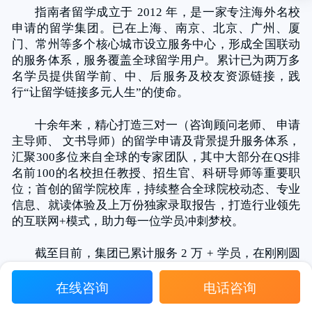
指南者留学成立于 2012 年，是一家专注海外名校
申请的留学集团。已在上海、南京、北京、广州、厦
门、常州等多个核心城市设立服务中心，形成全国联动
的服务体系，服务覆盖全球留学用户。累计已为两万多
名学员提供留学前、中、后服务及校友资源链接，践
行“让留学链接多元人生”的使命。
十余年来，精心打造三对一（咨询顾问老师、 申请
主导师、 文书导师）的留学申请及背景提升服务体系，
汇聚300多位来自全球的专家团队，其中大部分在QS排
名前100的名校担任教授、招生官、科研导师等重要职
位；首创的留学院校库，持续整合全球院校动态、专业
信息、就读体验及上万份独家录取报告，打造行业领先
的互联网+模式，助力每一位学员冲刺梦校。
截至目前，集团已累计服务 2 万 + 学员，在刚刚圆
满收官的2026申请季，指南者留学共帮助 3,720名 学员
在线咨询
电话咨询
收获 10,157枚 名校offer，其中 90%offer 来自世界排名
TOP100 的名校，年度录取 首次突破万枚大关！秉持