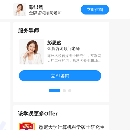
彭思然
立即咨询
金牌咨询顾问老师
服务导师
彭思然
金牌咨询顾问老师
擅长挖掘学
海外名校传媒专业研究生，互联网
（管理、商
大厂工作经历，熟悉各专业职场发
会计等）及
展和规划路径，尤其擅长跨申指
程管理、土
导。辅导学生冲击英港新澳地区名
立即咨询
帮助学员斩
校项目，专注于挖掘学生优势，制
、墨尔本等
定个性化申请方案，帮助学生全方
位提升申请竞争力。
该学员更多Offer
悉尼大学计算机科学硕士研究生