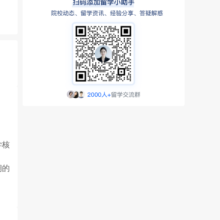
学核
期的