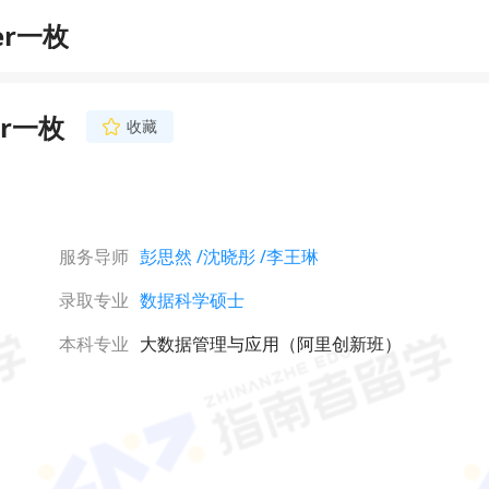
er一枚
r一枚
收藏
李王琳
资深申请主导师
管理科学与工程硕士，
生经历亮点，主攻商科
业分析、金融、经济、
服务导师
彭思然
/沈晓彤
/李王琳
理工科（数据科学、工
立即咨询
木工程等）方向，成功
录取专业
数据科学硕士
获港三新二、王爱曼华
名校offer 。
本科专业
大数据管理与应用（阿里创新班）