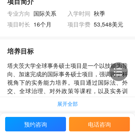
项目简介
专业方向
国际关系
入学时间
秋季
项目时长
16个月
项目学费
53,548美元
培养目标
塔夫茨大学全球事务硕士项目是一个以技能为导
向、加速完成的国际事务硕士项目，强调跨学科
视角下的实务能力培养。项目通过国际法、外
交、全球治理、对外政策等课程，以及实务训
练，帮助学生掌握应对复杂政策挑战所需的工
展开全部
具，并在全球事务相关领域继续深造能力与专业
深度。
预约咨询
电话咨询
项目还重视将研究技能、项目管理、问题解决、
申请要求
GIS、财务预测、跨文化能力与韧性等能力结合