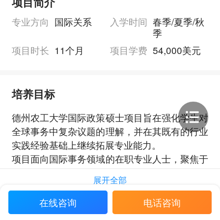
项目简介
专业方向
国际关系
入学时间
春季/夏季/秋
季
项目时长
11个月
项目学费
54,000美元
培养目标
德州农工大学国际政策硕士项目旨在强化学生对
全球事务中复杂议题的理解，并在其既有的行业
实践经验基础上继续拓展专业能力。
项目面向国际事务领域的在职专业人士，聚焦于
帮助学生理解国际事务中的复杂问题，尤其适合
展开全部
在外交、情报、核安全、网络安全、大战略、冲
突与发展、国际经济发展以及中东、欧洲、中国
在线咨询
电话咨询
或拉丁美洲区域研究等领域已有工作经历的申请
申请要求