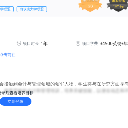
第
名
第
名
大学联盟
白玫瑰大学联盟
1年
34500英镑/年
项目时长
项目学费
点击前往
会接触到会计与管理领域的领军人物，学生将与在研究方面享
，接受严格的会计和管理培训，培养关键技能，以便在动态和
登录后查看培养目标
立即登录