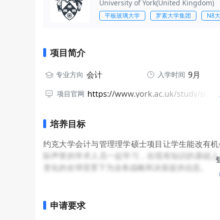
University of York(United Kingdom)
平板玻璃大学
罗素大学集团
N8
项目简介
会计
9月
专业方向
入学时间
https://www.york.ac.uk/study/postgraduate-taught/courses/msc-accounting-management/
项目官网
培养目标
约克大学会计与管理理学硕士项目让学生能改有机
际声誉的学术人员一起学习，在现有知识的基础上
变化的全球背景下为业务战略和决策提供信息。
申请要求