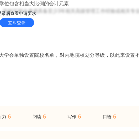
或学位包含相当大比例的会计元素
，学校可能会考虑具备至少3年相关高级管理工作经验或相关专
登录后查看申请要求
立即登录
克大学会单独设置院校名单，对内地院校划分等级，以此来设置
6
6
6
6
听力
阅读
写作
口语