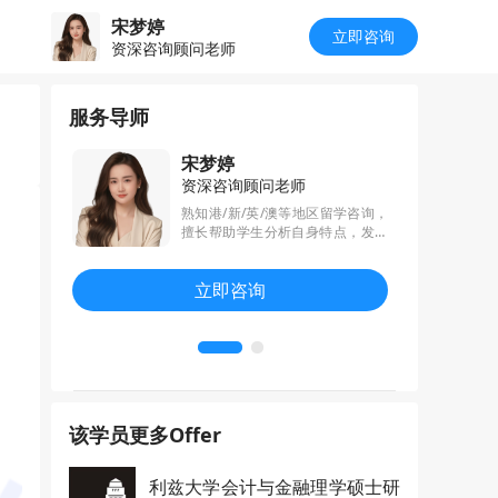
宋梦婷
立即咨询
资深咨询顾问老师
服务导师
宋梦婷
资深咨询顾问老师
士，持有翻译
熟知港/新/英/澳等地区留学咨询，
院校的专业
擅长帮助学生分析自身特点，发掘
理解，能够
学生亮点及优势，为学生制定一站
亮点，精准
式个性化留学申请规划方案；专
立即咨询
力。在写作
业、热情、负责、关注细节、结果
创新，力求
导向，帮助学生拿到包含IC、UC
有辨识度的
L、NUS、HKU、NTU、CUHK等世
界名校offer录取
该学员更多Offer
利兹大学会计与金融理学硕士研