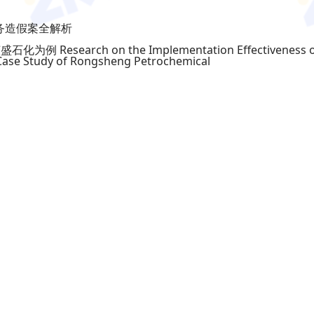
财务造假案全解析
esearch on the Implementation Effectiveness o
 Case Study of Rongsheng Petrochemical