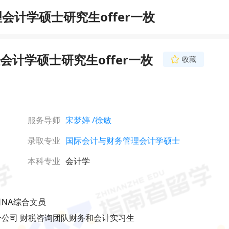
计学硕士研究生offer一枚
计学硕士研究生offer一枚
收藏
徐敏
资深文书导师
211院校MTI翻译硕
资格证书。对港新英澳
特点和项目侧重有深入
服务导师
宋梦婷
/徐敏
挖掘学生经历中的核心
立即咨询
塑造个人优势和学术潜
录取专业
国际会计与财务管理会计学硕士
中坚持独立判断与思路
为学生提供既专业又具
申请文书。
本科专业
会计学
司NA综合文员
分公司 财税咨询团队财务和会计实习生