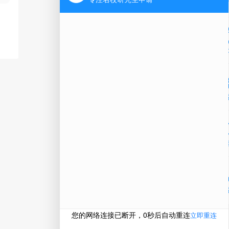
Ap
公
微信
在线
电话