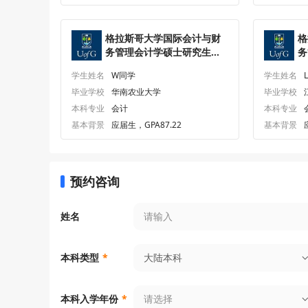
格拉斯哥大学国际会计与财
格
务管理会计学硕士研究生
务
offer一枚
o
学生姓名
W同学
学生姓名
毕业学校
华南农业大学
毕业学校
本科专业
会计
本科专业
基本背景
应届生，GPA87.22
基本背景
预约咨询
姓名
大陆本科
本科类型
*
请选择
本科入学年份
*