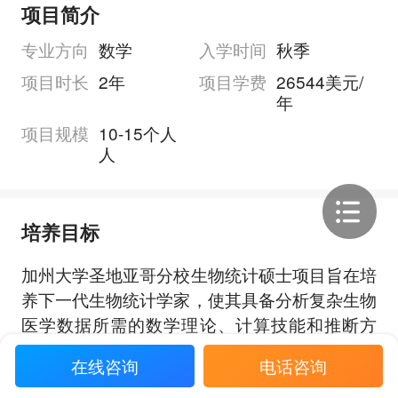
项目简介
专业方向
数学
入学时间
秋季
项目时长
2年
项目学费
26544美元/
年
项目规模
10-15个人
人
培养目标
加州大学圣地亚哥分校生物统计硕士项目旨在培
养下一代生物统计学家，使其具备分析复杂生物
医学数据所需的数学理论、计算技能和推断方
法。项目强调一体化、综合且高强度的课程训
在线咨询
电话咨询
练，覆盖生物统计、统计学以及生物医学数据分
展开全部