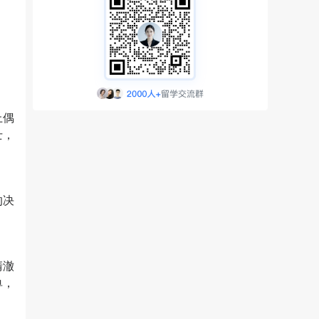
上偶
士，
的决
清澈
单，