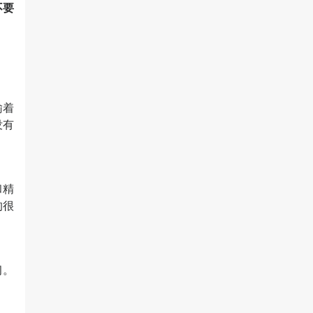
不要
输着
没有
和精
的很
习。