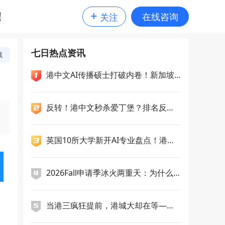
+
！
在线咨询
关注
七日热点资讯
藏
港中文AI传播硕士打破内卷！新加坡
公立大学扩招15%，QS认证曼大就业
力比肩G5?
反转！港中文秒杀爱丁堡？排名反超1
7位，录取率惨遭吊打！27Fall这局你
押谁？
英国10所大学新开AI专业盘点！港科
广一次性新增5个授课型硕士，央国企
偏爱哪几类留学专业？
2026Fall申请季冰火两重天：为什么
你选的"洼地"一夜变成高地？
当港三疯狂提前，港城大却在等——2
7Fall申请逻辑正在分化