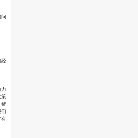
的问
的经
助力
政策
，帮
我们
常有