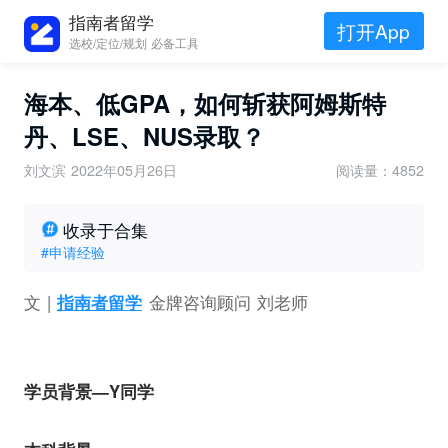
指南者留学
打开App
选校/定位/规划 必备工具
海本、低GPA，如何斩获阿姆斯特
丹、LSE、NUS录取？
刘文滨
2022年05月26日
阅读量：4852
收录于合集
#申请经验
文 |
指南者留学
金牌咨询顾问 刘老师
学员背景—Y同学