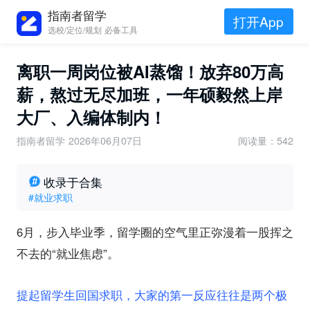
指南者留学
打开App
选校/定位/规划 必备工具
离职一周岗位被AI蒸馏！放弃80万高
薪，熬过无尽加班，一年硕毅然上岸
大厂、入编体制内！
指南者留学
2026年06月07日
阅读量：542
收录于合集
#就业求职
6月，步入毕业季，留学圈的空气里正弥漫着一股挥之
不去的“就业焦虑”。
提起留学生回国求职，大家的第一反应往往是两个极