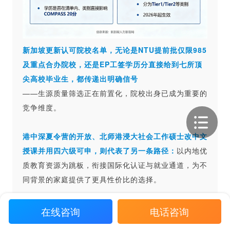
新加坡更新认可院校名单，无论是NTU提前批仅限985
及重点合办院校，还是EP工签学历分直接给到七所顶
尖高校毕业生，都传递出明确信号
——生源质量筛选正在前置化，院校出身已成为重要的
竞争维度。
港中深夏令营的开放、北师港浸大社会工作硕士改中文
授课并用四六级可申，则代表了另一条路径：
以内地优
质教育资源为跳板，衔接国际化认证与就业通道，为不
同背景的家庭提供了更具性价比的选择。
美国名校毕业演讲季的名人金句，则从观念层面呼应了
在线咨询
电话咨询
当今时代命题。黄仁勋
强调“AI不会取代人，但会用AI