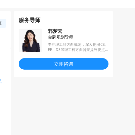
服务导师
藏
郭梦云
金牌规划导师
专注理工科方向规划，深入挖掘CS、
EE、DS等理工科方向背景提升要点，
精通各背景学员软经历提升路径。所
带学员于规划期发表SCI、EI等多类核
立即咨询
心期刊论文，获得国赛、ACM程序设
计大赛、iGEM 国际基因工程机器大赛
等大型竞赛奖项，留学申请成功率10
黑
0%。