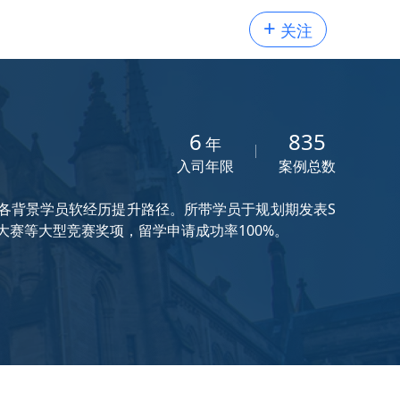
+
关注
6
835
年
入司年限
案例总数
通各背景学员软经历提升路径。所带学员于规划期发表S
器大赛等大型竞赛奖项，留学申请成功率100%。