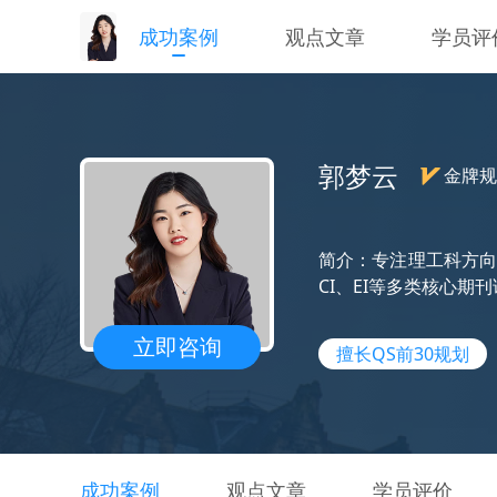
成功案例
观点文章
学员评
郭梦云
金牌规
简介：专注理工科方向
CI、EI等多类核心期
立即咨询
擅长QS前30规划
成功案例
观点文章
学员评价