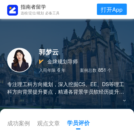
指南者留学
打开App
选校/定位/规划 必备工具
郭梦云
金牌规划导师
6
851
入司年限
年
案例总数
个
专注理工科方向规划，深入挖掘CS、EE、DS等理工
科方向背景提升要点，精通各背景学员软经历提升路
径。所带学员于规划期发表SCI、EI等多类核心期刊
论文，获得国赛、ACM程序设计大赛、iGEM 国际基
因工程机器大赛等大型竞赛奖项，留学申请成功率10
0%。
成功案例
观点文章
学员评价