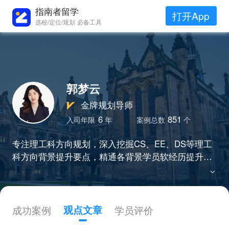
指南者留学
打开App
选校/定位/规划 必备工具
郭梦云
金牌规划导师
6
851
入司年限
年
案例总数
个
专注理工科方向规划，深入挖掘CS、EE、DS等理工
科方向背景提升要点，精通各背景学员软经历提升路
径。所带学员于规划期发表SCI、EI等多类核心期刊
论文，获得国赛、ACM程序设计大赛、iGEM 国际基
因工程机器大赛等大型竞赛奖项，留学申请成功率10
0%。
成功案例
观点文章
学员评价